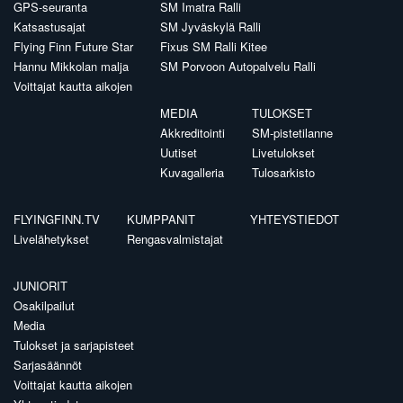
GPS-seuranta
SM Imatra Ralli
Katsastusajat
SM Jyväskylä Ralli
Flying Finn Future Star
Fixus SM Ralli Kitee
Hannu Mikkolan malja
SM Porvoon Autopalvelu Ralli
Voittajat kautta aikojen
MEDIA
TULOKSET
Akkreditointi
SM-pistetilanne
Uutiset
Livetulokset
Kuvagalleria
Tulosarkisto
FLYINGFINN.TV
KUMPPANIT
YHTEYSTIEDOT
Livelähetykset
Rengasvalmistajat
JUNIORIT
Osakilpailut
Media
Tulokset ja sarjapisteet
Sarjasäännöt
Voittajat kautta aikojen