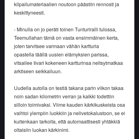
kilpailumateriaalien noutoon päästiin rennosti ja
keskittyneesti.
- Minulla on jo peräti toinen Tunturiralli tulossa,
Teemullahan tämä on vasta ensimmäinen kerta,
joten tarvitsee varmaan vähän kartturia
opastella täällä uusien elämyksien parissa,
vitsailee Iivari kokeneen kartturinsa neitsytmatkaa
arktiseen seikkailuun.
Uudella autolla on testiä takana parin viikon takaa
noin sadan kilometrin verran ja kaikki todettiin
silloin toimivaksi. Viime kauden kärkikuskeista osa
vaihtoi ylempiin luokkiin ja nelivetokalustoon, se ei
kuitenkaan tarkoita, että automaattisesti yhtäkkiä
oltaisiin luokan kärkinimi.