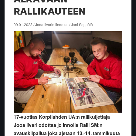
RALLIKAUTEEN
09.01.2023 / Jooa Iivarin tiedotus / Jani Seppälä
17-vuotias Korpilahden UA:n rallikuljettaja
Jooa Iivari odottaa jo innolla Ralli SM:n
avauskilpailua joka ajetaan 13.-14. tammikuuta