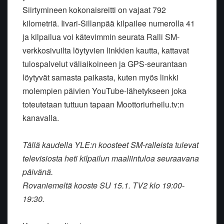
Siirtymineen kokonaisreitti on vajaat 792
kilometriä. Iivari-Sillanpää kilpailee numerolla 41
ja kilpailua voi kätevimmin seurata Ralli SM-
verkkosivuilta löytyvien linkkien kautta, kattavat
tulospalvelut väliaikoineen ja GPS-seurantaan
löytyvät samasta paikasta, kuten myös linkki
molempien päivien YouTube-lähetykseen joka
toteutetaan tuttuun tapaan Moottoriurheilu.tv:n
kanavalla.
Tällä kaudella YLE:n koosteet SM-ralleista tulevat
televisiosta heti kilpailun maaliintuloa seuraavana
päivänä.
Rovaniemeltä kooste SU 15.1. TV2 klo 19:00-
19:30.