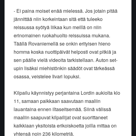
- Ei paina moiset enää mielessä. Jos jotain pitää
jännittää niin korkeintaan sitä että tuleeko
reissussa syötyä liikaa kun meillä on niin
erinomainen ruokahuolto reissuissa mukana.
Täällä Rovaniemellä se onkin erityisen hieno
homma koska nuottipäivät helposti ovat pitkiä ja
sen päälle vielä videoita tarkistellaan. Auton set-
upin lisäksi miehistönkin säädöt ovat tärkeässä
osassa, veistelee Iivari lopuksi.
Kilpailu käynnistyy perjantaina Lordin aukiolta klo
11, samaan paikkaan saavutaan maaliin
lauantaina ennen iltaseitsemää. Siinä välissä
maaliin saapuvat kilpailijat ovat suorittaneet
kaikkiaan yksitoista erikoiskoetta joilla mittaa on
yhtensä noin 236 kilometriä.