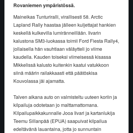
Rovaniemen ympäristössä.
Maineikas Tunturiralli, virallisesti 58. Arctic
Lapland Rally haastaa jälleen kuljettajat hankien
keskellä kulkevilla lumiränneillään. Iivarin
kalustona SM3-luokassa toimii Ford Fiesta Rally4,
jollaisella hän vauhtiaan väläytteli jo viime
kaudella. Kauden toiseksi viimeisessä kisassa
Mikkelissä kalusto kuitenkin kaatui vatukkoon
siinä määrin railakkaasti että päätöskisa
Kouvolassa jäi ajamatta.
Talven aikana auto on valmisteltu uuteen koriin ja
kilpailuja odotetaan jo malttamattomana.
Kilpailupaikkakunnalle Jooa Iivari ja kartanlukija
Teemu Sillanpää (EPUA) saapuivat kilpailua
edeltävänä lauantaina, jotta jo sunnuntain