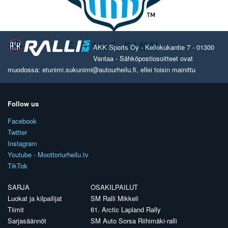
AKK Sports Oy - Kellokukantie 7 - 01300
Vantaa - Sähköpostiosoitteet ovat
muodossa: etunimi.sukunimi@autourheilu.fi, ellei toisin mainittu
Follow us
Facebook
Twitter
Instagram
Youtube - Moottoriurheilu.tv
TikTok
SARJA
OSAKILPAILUT
Luokat ja kilpailijat
SM Ralli Mikkeli
Tiimit
61. Arctic Lapland Rally
Sarjasäännöt
SM Auto Sorsa Riihimäki-ralli