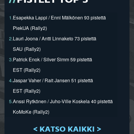
PISTEET TOP 5
1.
Esapekka Lappi / Enni Mälkönen 93 pistettä
PiekUA (Rally2)
2.
Lauri Joona / Antti Linnaketo 73 pistettä
SAU (Rally2)
3.
Patrick Enok / Silver Simm 59 pistettä
EST (Rally2)
4.
Jaspar Vaher / Rait Jansen 51 pistettä
EST (Rally2)
5.
Anssi Rytkönen / Juho-Ville Koskela 40 pistettä
KoMoKe (Rally2)
< KATSO KAIKKI >