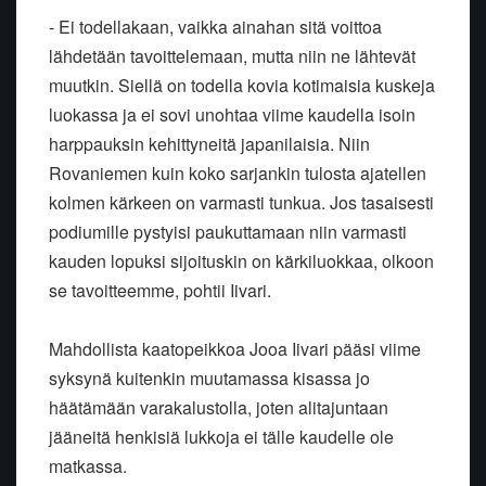
- Ei todellakaan, vaikka ainahan sitä voittoa
lähdetään tavoittelemaan, mutta niin ne lähtevät
muutkin. Siellä on todella kovia kotimaisia kuskeja
luokassa ja ei sovi unohtaa viime kaudella isoin
harppauksin kehittyneitä japanilaisia. Niin
Rovaniemen kuin koko sarjankin tulosta ajatellen
kolmen kärkeen on varmasti tunkua. Jos tasaisesti
podiumille pystyisi paukuttamaan niin varmasti
kauden lopuksi sijoituskin on kärkiluokkaa, olkoon
se tavoitteemme, pohtii Iivari.
Mahdollista kaatopeikkoa Jooa Iivari pääsi viime
syksynä kuitenkin muutamassa kisassa jo
häätämään varakalustolla, joten alitajuntaan
jääneitä henkisiä lukkoja ei tälle kaudelle ole
matkassa.