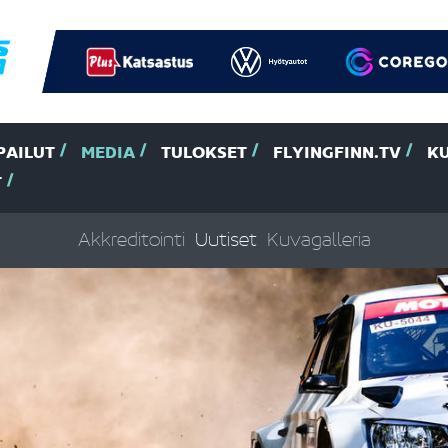
PAILUT
MEDIA
TULOKSET
FLYINGFINN.TV
K
T
Akkreditointi
Uutiset
Kuvagalleria