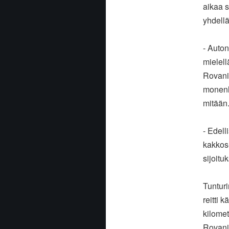
aikaa
s
yhdell
- Auton
mielel
Rovani
monenl
mitään
- Edell
kakkos
sijoitu
Tunturi
reitti
kä
kilomet
Rovani