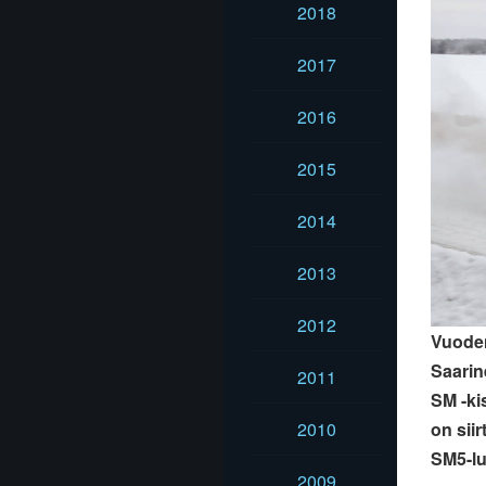
2018
2017
2016
2015
2014
2013
2012
Vuoden
Saarin
2011
SM -ki
2010
on sii
SM5-l
2009