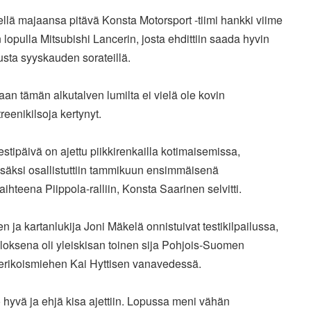
llä majaansa pitävä Konsta Motorsport -tiimi hankki viime
n
lopulla Mitsubishi Lancerin, josta ehdittiin saada hyvin
usta
syyskauden sorateillä.
aan tämän alkutalven lumilta ei vielä ole kovin
treenikilsoja kertynyt.
testipäivä on ajettu piikkirenkailla kotimaisemissa,
isäksi osallistuttiin tammikuun ensimmäisenä
vaihteena
Piippola-ralliin, Konsta Saarinen selvitti.
n ja kartanlukija Joni Mäkelä onnistuivat testikilpailussa,
uloksena oli yleiskisan toinen sija Pohjois-Suomen
erikoismiehen Kai Hyttisen vanavedessä.
 hyvä ja ehjä kisa ajettiin. Lopussa meni vähän