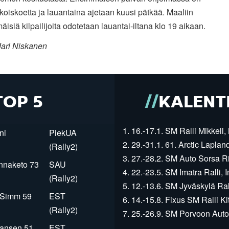
rikoiskoetta ja lauantaina
ajetaan kuusi pätkää. Maaliin
isiä kilpailijoita odotetaan
lauantai-iltana klo 19 aikaan.
Jari Niskanen
TOP 5
KALENT
1. 16.-17.1. SM Ralli Mikkeli, 
ni
PiekUA
2. 29.-31.1. 61. Arctic Laplan
(Rally2)
3. 27.-28.2. SM Auto Sorsa Rii
innaketo 73
SAU
4. 22.-23.5. SM Imatra Ralli, I
(Rally2)
5. 12.-13.6. SM Jyväskylä Rall
r Simm 59
EST
6. 14.-15.8. Fixus SM Ralli Kit
(Rally2)
7. 25.-26.9. SM Porvoon Autop
Jansen 51
EST