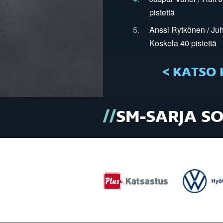
pistettä
5.
Anssi Rytkönen / Juh
Koskela 40 pistettä
< KATSO 
SM-SARJA S