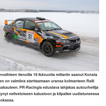
vaihteen tienoilla 18 ikävuotta mittariin saanut Konsta
en on valmiina starttaamaan uransa kolmanteen Ralli
sakauteen. PR-Racingia edustava lahjakas autourheilija
rtynyt nelivetoiseen kalustoon ja kilpailee uudistuneessa
uokassa.