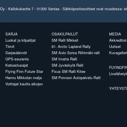
y - Kellokukantie 7 - 01300 Vantaa - Sähköpostiosoitteet ovat muodossa: etun
SARJA
OSAKILPAILUT
MEDIA
Luokat ja kilpailijat
SM Ralli Mikkeli
Akkreditoin
Tiimit
61. Arctic Lapland Rally
Uutiset
Sarjasäännöt
SM Auto Sorsa Riihimäki-ralli
Kuvagaller
GPS-seuranta
SM Imatra Ralli
Katsastusajat
SM Jyväskylä Ralli
FLYINGFI
Flying Finn Future Star
Fixus SM Ralli Kitee
Livelähety
Hannu Mikkolan malja
SM Porvoon Autopalvelu Ralli
Voittajat kautta aikojen
YHTEYST