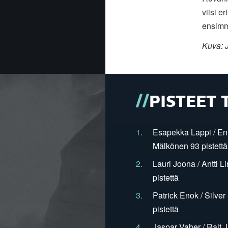
viisi e
ensimmä
Kuva: 
PISTEET 
1.
Esapekka Lappi / En
Mälkönen 93 pistettä
2.
Lauri Joona / Antti L
pistettä
3.
Patrick Enok / Silve
pistettä
4.
Jaspar Vaher / Rait 