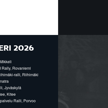
ERI 2026
Mikkeli
d Rally, Rovaniemi
himäki-ralli, Riihimäki
matra
i, Jyväskylä
ee, Kitee
alvelu Ralli, Porvoo