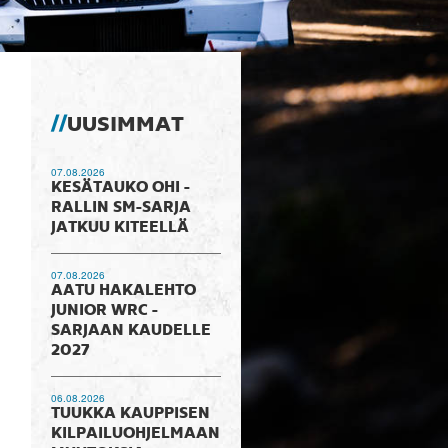
UUSIMMAT
07.08.2026
KESÄTAUKO OHI -
RALLIN SM-SARJA
JATKUU KITEELLÄ
07.08.2026
AATU HAKALEHTO
JUNIOR WRC -
SARJAAN KAUDELLE
2027
06.08.2026
TUUKKA KAUPPISEN
KILPAILUOHJELMAAN