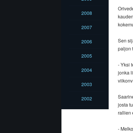
Orivede
2008
kaude
kokem
2007
Sen sij
2006
paljon
2005
- Yksi 
2004
jonka
l
viikon
2003
Saarine
2002
josta
t
rallien
- Melko