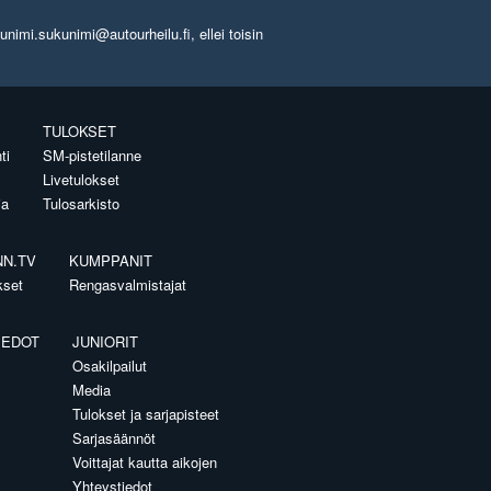
imi.sukunimi@autourheilu.fi, ellei toisin
TULOKSET
ti
SM-pistetilanne
Livetulokset
ia
Tulosarkisto
NN.TV
KUMPPANIT
kset
Rengasvalmistajat
IEDOT
JUNIORIT
Osakilpailut
Media
Tulokset ja sarjapisteet
Sarjasäännöt
Voittajat kautta aikojen
Yhteystiedot