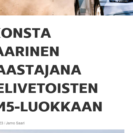
KONSTA
AARINEN
AASTAJANA
ELIVETOISTEN
M5-LUOKKAAN
3 / Jarno Saari