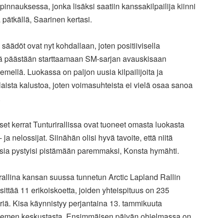
pinnauksessa, jonka lisäksi saatiin kanssakilpailija kiinni
ä
pätkällä, Saarinen kertasi.
 säädöt ovat nyt kohdallaan, joten positiivisella
lä
päästään starttaamaan SM-sarjan avauskisaan
emellä. Luokassa on
paljon uusia kilpailijoita ja
aista kalustoa, joten voimasuhteista
ei vielä osaa sanoa
.
iset kerrat Tunturirallissa ovat tuoneet omasta luokasta
-
ja nelossijat. Siinähän olisi hyvä tavoite, että niitä
ksia
pystyisi pistämään paremmaksi, Konsta hymähti.
rallina kansan suussa tunnetun Arctic Lapland Rallin
sittää 11 erikoiskoetta, joiden yhteispituus on 235
riä. Kisa
käynnistyy perjantaina 13. tammikuuta
emen keskustasta.
Ensimmäisen päivän ohjelmassa on