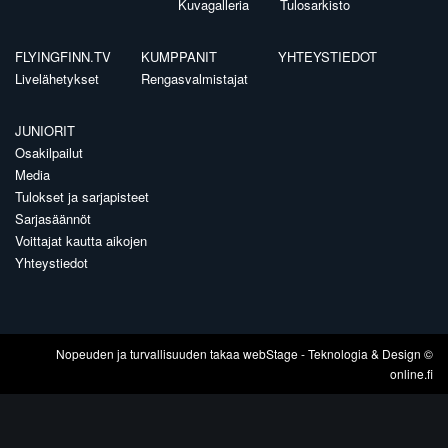
Kuvagalleria
Tulosarkisto
FLYINGFINN.TV
KUMPPANIT
YHTEYSTIEDOT
Livelähetykset
Rengasvalmistajat
JUNIORIT
Osakilpailut
Media
Tulokset ja sarjapisteet
Sarjasäännöt
Voittajat kautta aikojen
Yhteystiedot
Nopeuden ja turvallisuuden takaa
webStage
- Teknologia & Design ©
online.fi