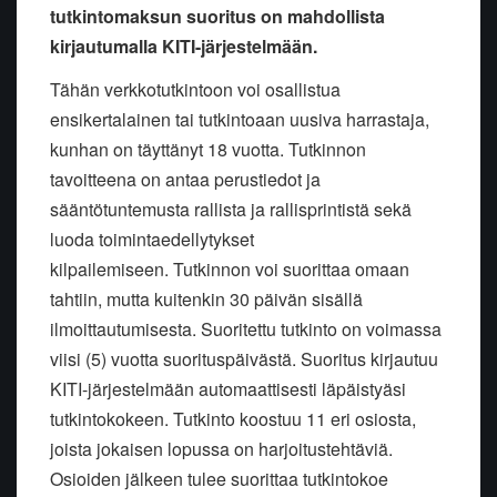
tutkintomaksun suoritus on mahdollista
kirjautumalla KITI-järjestelmään.
Tähän verkkotutkintoon voi osallistua
ensikertalainen tai tutkintoaan uusiva harrastaja,
kunhan on täyttänyt 18 vuotta. Tutkinnon
tavoitteena on antaa perustiedot ja
sääntötuntemusta rallista ja rallisprintistä sekä
luoda toimintaedellytykset
kilpailemiseen. Tutkinnon voi suorittaa omaan
tahtiin, mutta kuitenkin 30 päivän sisällä
ilmoittautumisesta. Suoritettu tutkinto on voimassa
viisi (5) vuotta suorituspäivästä. Suoritus kirjautuu
KITI-järjestelmään automaattisesti läpäistyäsi
tutkintokokeen. Tutkinto koostuu 11 eri osiosta,
joista jokaisen lopussa on harjoitustehtäviä.
Osioiden jälkeen tulee suorittaa tutkintokoe