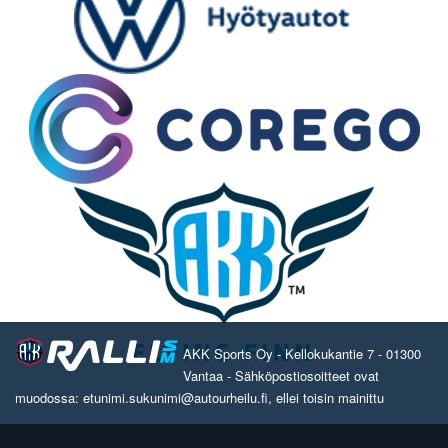
AKK Sports Oy - Kellokukantie 7 - 01300
Vantaa - Sähköpostiosoitteet ovat
muodossa: etunimi.sukunimi@autourheilu.fi, ellei toisin mainittu