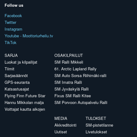
Follow us
Facebook
Twitter
Instagram
Youtube - Moottoriurheilu.tv
TikTok
SARJA
OSAKILPAILUT
Luokat ja kilpailijat
SM Ralli Mikkeli
Tiimit
61. Arctic Lapland Rally
Sarjasäännöt
SM Auto Sorsa Riihimäki-ralli
GPS-seuranta
SM Imatra Ralli
Katsastusajat
SM Jyväskylä Ralli
Flying Finn Future Star
Fixus SM Ralli Kitee
Hannu Mikkolan malja
SM Porvoon Autopalvelu Ralli
Voittajat kautta aikojen
MEDIA
TULOKSET
Akkreditointi
SM-pistetilanne
Uutiset
Livetulokset