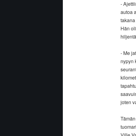
- Ajett
autoa a
takana 
Hän oli
hiljent
- Me ja
nypyn 
seurant
kilomet
tapaht
saavui
joten v
Tämän 
tuomari
Ville V