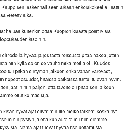
Kauppisen laskennalliseen aikaan erikoiskokeella lisättiin
a vietetty aika.
st haluaa kuitenkin ottaa Kuopion kisasta positiivisia
 loppukauden kisoihin.
i oli todella hyvää ja jos tästä reissusta pitää hakea jotain
vista niin kyllä se on se vauhti mikä meillä oli. Kuudes
koe tuli pitkän siirtymän jälkeen ehkä vähän varovasti,
in nopeat osuudet, hitaissa paikoissa tuntui tulevan hyvin.
itten jäätiin niin paljon, että tavoite oli pitää sen jälkeen
amme ollut kolmas sija.
 kisan hyvät ajat olivat minulle melko tärkeät, koska nyt
itse mihin pystyn ja että kun auto toimii niin olemme
ukykyisiä. Nämä ajat tuovat hyvää itseluottamusta