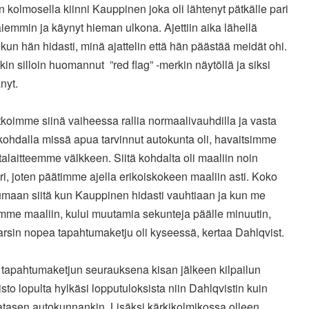
iin kolmosella kiinni Kauppinen joka oli lähtenyt pätkälle pari
iemmin ja käynyt hieman ulkona. Ajettiin aika lähellä
kun hän hidasti, minä ajattelin että hän päästää meidät ohi.
kin silloin huomannut ”red flag” -merkin näytöllä ja siksi
änyt.
tkoimme siinä vaiheessa rallia normaalivauhdilla ja vasta
kohdalla missä apua tarvinnut autokunta oli, havaitsimme
alaitteemme välkkeen. Siitä kohdalta oli maaliin noin
ri, joten päätimme ajella erikoiskokeen maaliin asti. Koko
umaan siitä kun Kauppinen hidasti vauhtiaan ja kun me
mme maaliin, kului muutamia sekunteja päälle minuutin,
arsin nopea tapahtumaketju oli kyseessä, kertaa Dahlqvist.
tapahtumaketjun seurauksena kisan jälkeen kilpailun
sto lopulta hylkäsi lopputuloksista niin Dahlqvistin kuin
atasen autokunnankin. Lisäksi kärkikolmikossa olleen