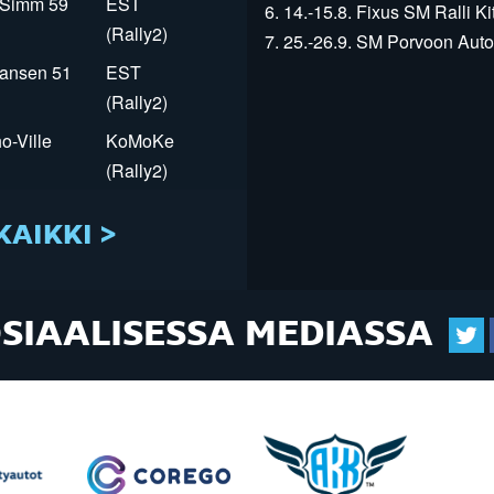
r Simm 59
EST
6. 14.-15.8. Fixus SM Ralli Kit
(Rally2)
7. 25.-26.9. SM Porvoon Autop
Jansen 51
EST
(Rally2)
o-Ville
KoMoKe
(Rally2)
KAIKKI >
OSIAALISESSA MEDIASSA