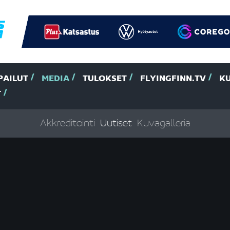
PAILUT
MEDIA
TULOKSET
FLYINGFINN.TV
K
T
Akkreditointi
Uutiset
Kuvagalleria