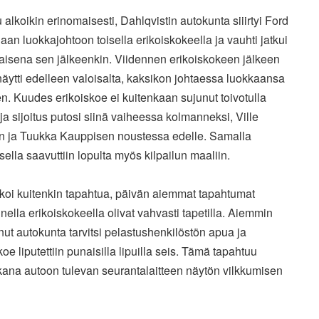
u alkoikin erinomaisesti, Dahlqvistin autokunta siiirtyi Ford
laan luokkajohtoon toisella erikoiskokeella ja vauhti jatkui
aisena sen jälkeenkin. Viidennen erikoiskokeen jälkeen
näytti edelleen valoisalta, kaksikon johtaessa luokkaansa
n. Kuudes erikoiskoe ei kuitenkaan sujunut toivotulla
 ja sijoitus putosi siinä vaiheessa kolmanneksi, Ville
n ja Tuukka Kauppisen noustessa edelle. Samalla
ksella saavuttiin lopulta myös kilpailun maaliin.
lkoi kuitenkin tapahtua, päivän aiemmat tapahtumat
ella erikoiskokeella olivat vahvasti tapetilla. Aiemmin
nut autokunta tarvitsi pelastushenkilöstön apua ja
koe liputettiin punaisilla lipuilla seis. Tämä tapahtuu
kana autoon tulevan seurantalaitteen näytön vilkkumisen