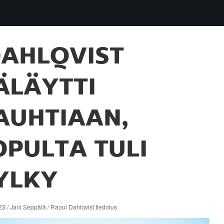
AHLQVIST
ÄLÄYTTI
AUHTIAAN,
OPULTA TULI
YLKY
3 / Jani Seppälä / Raoul Dahlqvist tiedotus