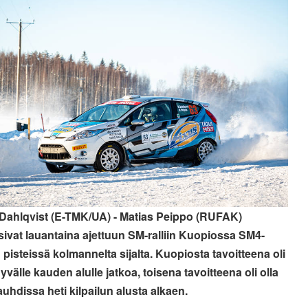
Dahlqvist (E-TMK/UA) - Matias Peippo (RUFAK)
asivat lauantaina ajettuun SM-ralliin Kuopiossa SM4-
 pisteissä kolmannelta sijalta. Kuopiosta tavoitteena oli
yvälle kauden alulle jatkoa, toisena tavoitteena oli olla
auhdissa heti kilpailun alusta alkaen.