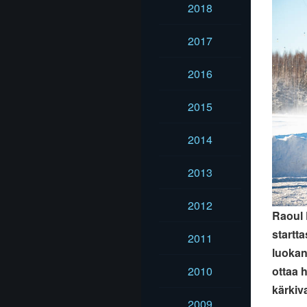
2018
2017
2016
2015
2014
2013
2012
Raoul 
startt
2011
luokan
ottaa h
2010
kärkiv
2009