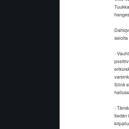
Tuukka 
hangess
Dahlqvi
asioita
- Vauht
positii
erikois
varsink
Siinä s
halluss
- Tämän
tiedän 
kilpail