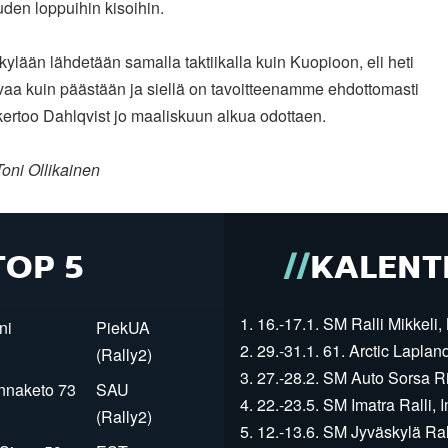
uden loppuihin kisoihin.
kylään lähdetään samalla taktiikalla kuin Kuopioon, eli heti
vaa kuin päästään ja siellä on tavoitteenamme ehdottomasti
 kertoo Dahlqvist jo maaliskuun alkua odottaen.
oni Ollikainen
TOP 5
KALENT
1. 16.-17.1. SM Ralli Mikkeli, 
ni
PiekUA
2. 29.-31.1. 61. Arctic Laplan
(Rally2)
3. 27.-28.2. SM Auto Sorsa Rii
innaketo 73
SAU
4. 22.-23.5. SM Imatra Ralli, I
(Rally2)
5. 12.-13.6. SM Jyväskylä Rall