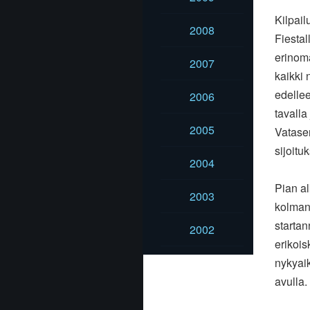
Kilpail
2008
Fiestal
erinom
2007
kaikki 
edellee
2006
tavalla
2005
Vatase
sijoitu
2004
Pian a
2003
kolmann
startan
2002
erikois
nykyai
avulla.