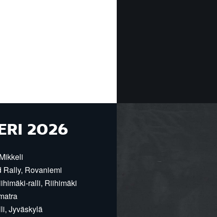
ERI 2026
Mikkeli
d Rally, Rovaniemi
himäki-ralli, Riihimäki
matra
i, Jyväskylä