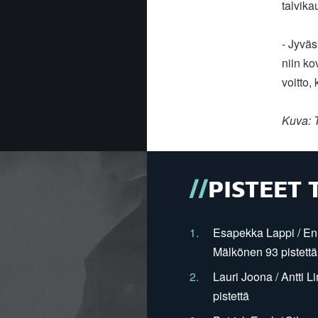
talvika
- Jyväs
niin ko
voitto,
Kuva: T
PISTEET 
1.
Esapekka Lappi / En
Mälkönen 93 pistettä
2.
Lauri Joona / Antti L
pistettä