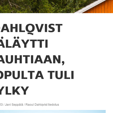
AHLQVIST
ÄLÄYTTI
AUHTIAAN,
OPULTA TULI
YLKY
3 / Jani Seppälä / Raoul Dahlqvist tiedotus