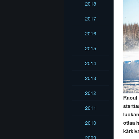
2018
2017
2016
2015
2014
2013
2012
Raoul 
startt
2011
luokan
ottaa h
2010
kärkiv
2009