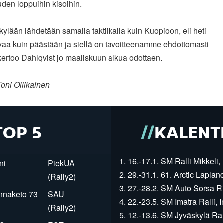
uden loppuihin kisoihin.
kylään lähdetään samalla taktiikalla kuin Kuopioon, eli heti
vaa kuin päästään ja siellä on tavoitteenamme ehdottomasti
 kertoo Dahlqvist jo maaliskuun alkua odottaen.
oni Ollikainen
TOP 5
KALENT
1. 16.-17.1. SM Ralli Mikkeli, 
ni
PiekUA
2. 29.-31.1. 61. Arctic Laplan
(Rally2)
3. 27.-28.2. SM Auto Sorsa Rii
innaketo 73
SAU
4. 22.-23.5. SM Imatra Ralli, I
(Rally2)
5. 12.-13.6. SM Jyväskylä Rall