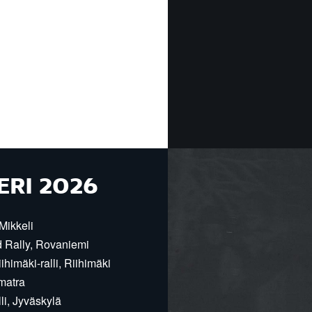
ERI 2026
Mikkeli
d Rally, Rovaniemi
himäki-ralli, Riihimäki
matra
i, Jyväskylä