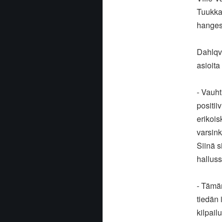
Tuukka 
hangess
Dahlqvi
asioita
- Vauht
positii
erikois
varsink
Siinä s
halluss
- Tämän
tiedän 
kilpail