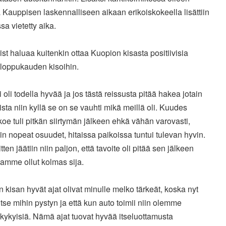
Kauppisen laskennalliseen aikaan erikoiskokeella lisättiin
a vietetty aika.
st haluaa kuitenkin ottaa Kuopion kisasta positiivisia
 loppukauden kisoihin.
i oli todella hyvää ja jos tästä reissusta pitää hakea jotain
vista niin kyllä se on se vauhti mikä meillä oli. Kuudes
koe tuli pitkän siirtymän jälkeen ehkä vähän varovasti,
in nopeat osuudet, hitaissa paikoissa tuntui tulevan hyvin.
itten jäätiin niin paljon, että tavoite oli pitää sen jälkeen
amme ollut kolmas sija.
 kisan hyvät ajat olivat minulle melko tärkeät, koska nyt
itse mihin pystyn ja että kun auto toimii niin olemme
ukykyisiä. Nämä ajat tuovat hyvää itseluottamusta