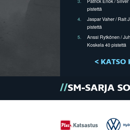
3.
Patrick Enok / Silve
pistettä
4.
Jaspar Vaher / Rait 
pistettä
5.
Anssi Rytkönen / Juh
Koskela 40 pistettä
< KATSO 
SM-SARJA S