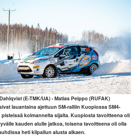
Dahlqvist (E-TMK/UA) - Matias Peippo (RUFAK)
asivat lauantaina ajettuun SM-ralliin Kuopiossa SM4-
 pisteissä kolmannelta sijalta. Kuopiosta tavoitteena oli
yvälle kauden alulle jatkoa, toisena tavoitteena oli olla
auhdissa heti kilpailun alusta alkaen.