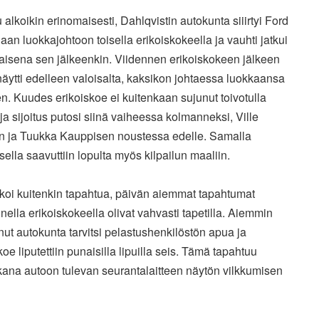
u alkoikin erinomaisesti, Dahlqvistin autokunta siiirtyi Ford
laan luokkajohtoon toisella erikoiskokeella ja vauhti jatkui
aisena sen jälkeenkin. Viidennen erikoiskokeen jälkeen
näytti edelleen valoisalta, kaksikon johtaessa luokkaansa
n. Kuudes erikoiskoe ei kuitenkaan sujunut toivotulla
 ja sijoitus putosi siinä vaiheessa kolmanneksi, Ville
n ja Tuukka Kauppisen noustessa edelle. Samalla
ksella saavuttiin lopulta myös kilpailun maaliin.
lkoi kuitenkin tapahtua, päivän aiemmat tapahtumat
ella erikoiskokeella olivat vahvasti tapetilla. Aiemmin
nut autokunta tarvitsi pelastushenkilöstön apua ja
koe liputettiin punaisilla lipuilla seis. Tämä tapahtuu
kana autoon tulevan seurantalaitteen näytön vilkkumisen