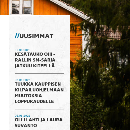
UUSIMMAT
07.08.2026
KESÄTAUKO OHI -
RALLIN SM-SARJA
JATKUU KITEELLÄ
06.08.2026
TUUKKA KAUPPISEN
KILPAILUOHJELMAAN
MUUTOKSIA
LOPPUKAUDELLE
06.08.2026
OLLI LAHTI JA LAURA
SUVANTO