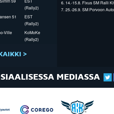
r Simm 59
EST
6. 14.-15.8. Fixus SM Ralli Kit
(Rally2)
7. 25.-26.9. SM Porvoon Autop
Jansen 51
EST
(Rally2)
o-Ville
KoMoKe
(Rally2)
KAIKKI >
OSIAALISESSA MEDIASSA