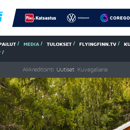
PAILUT
MEDIA
TULOKSET
FLYINGFINN.TV
K
T
Akkreditointi
Uutiset
Kuvagalleria