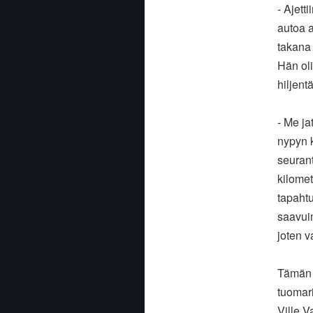
- Ajett
autoa a
takana 
Hän oli
hiljent
- Me ja
nypyn 
seurant
kilomet
tapaht
saavui
joten v
Tämän 
tuomari
Ville V