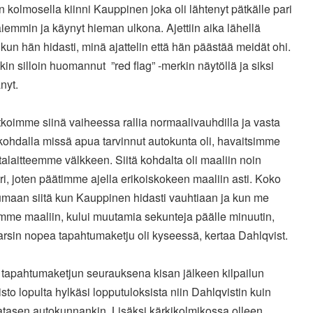
iin kolmosella kiinni Kauppinen joka oli lähtenyt pätkälle pari
iemmin ja käynyt hieman ulkona. Ajettiin aika lähellä
kun hän hidasti, minä ajattelin että hän päästää meidät ohi.
kin silloin huomannut ”red flag” -merkin näytöllä ja siksi
änyt.
tkoimme siinä vaiheessa rallia normaalivauhdilla ja vasta
kohdalla missä apua tarvinnut autokunta oli, havaitsimme
alaitteemme välkkeen. Siitä kohdalta oli maaliin noin
ri, joten päätimme ajella erikoiskokeen maaliin asti. Koko
umaan siitä kun Kauppinen hidasti vauhtiaan ja kun me
mme maaliin, kului muutamia sekunteja päälle minuutin,
arsin nopea tapahtumaketju oli kyseessä, kertaa Dahlqvist.
tapahtumaketjun seurauksena kisan jälkeen kilpailun
sto lopulta hylkäsi lopputuloksista niin Dahlqvistin kuin
atasen autokunnankin. Lisäksi kärkikolmikossa olleen