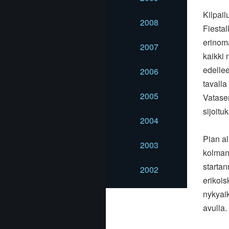
Kilpail
2008
Fiestal
erinom
2007
kaikki 
edellee
2006
tavalla
2005
Vatase
sijoitu
2004
Pian a
2003
kolmann
startan
2002
erikois
nykyai
avulla.