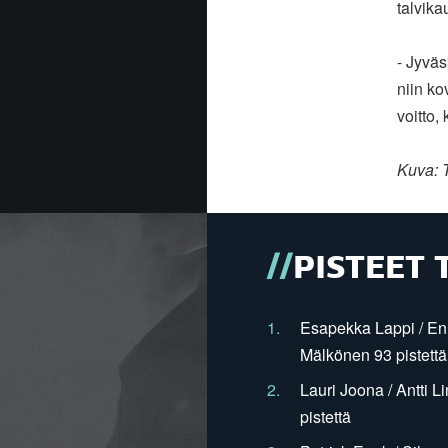
talvika
- Jyväs
niin ko
voitto,
Kuva: T
PISTEET 
1.
Esapekka Lappi / En
Mälkönen 93 pistettä
2.
Lauri Joona / Antti L
pistettä