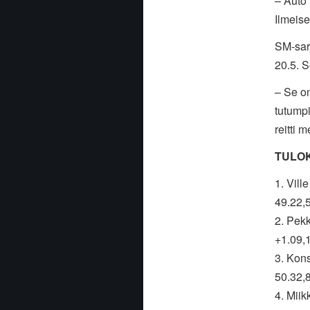
– Auto 
Ilmeise
SM-sarj
20.5. S
– Se on
tutumpi
reitti 
TULO
1. Vill
49.22,
2. Pek
+1.09,
3. Kon
50.32,
4. Miik