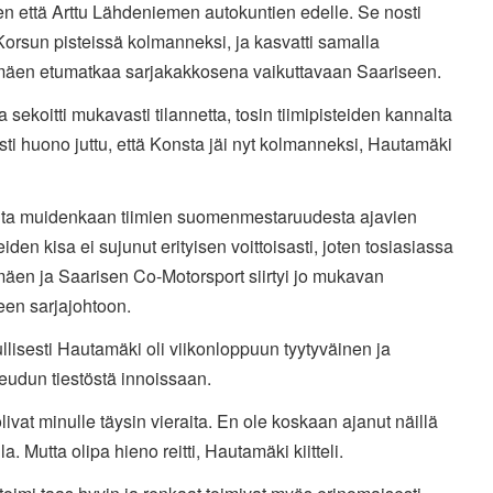
n että Arttu Lähdeniemen autokuntien edelle. Se nosti
orsun pisteissä kolmanneksi, ja kasvatti samalla
äen etumatkaa sarjakakkosena vaikuttavaan Saariseen.
 sekoitti mukavasti tilannetta, tosin tiimipisteiden kannalta
tysti huono juttu, että Konsta jäi nyt kolmanneksi, Hautamäki
lta muidenkaan tiimien suomenmestaruudesta ajavien
iden kisa ei sujunut erityisen voittoisasti, joten tosiasiassa
äen ja Saarisen Co-Motorsport siirtyi jo mukavan
een sarjajohtoon.
ullisesti Hautamäki oli viikonloppuun tyytyväinen ja
eudun tiestöstä innoissaan.
olivat minulle täysin vieraita. En ole koskaan ajanut näillä
la. Mutta olipa hieno reitti, Hautamäki kiitteli.