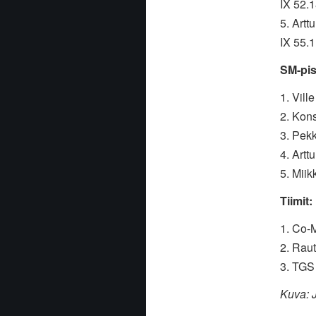
IX 52.1
5. Art
IX 55.1
SM-pis
1. Vill
2. Kon
3. Pek
4. Artt
5. Miik
Tiimit:
1. Co-
2. Raut
3. TGS
Kuva: 