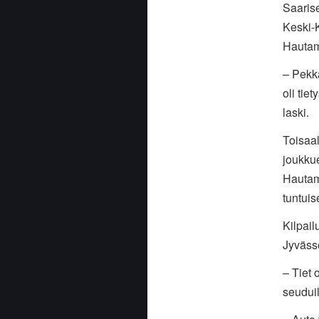
Saarise
Keski-K
Hautam
– Pekka
oli tie
laski.
Toisaa
joukkue
Hautam
tuntuis
Kilpail
Jyväss
– Tiet 
seuduil