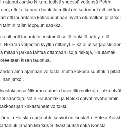
kin ajanut Jarkko Nikara todisti yhdessä veljensä Petrin
sen, ettei aikanaan hankittu rutiini ole kadonnut mihinkään.
ari otti lauantaina kotiseudullaan hyvän etumatkan ja jatkoi
tahtiin rallin loppuun saakka.
 se oli heti lauantain ensimmäisellä lenkillä nähty, että
ei Nikaran veljesten kyytiin riittänyt. Eikä ollut sarjapisteiden
a mitään järkeä lähteä ottamaan isoja riskejä, Hautamäki
uoreeltaan kisan tauottua.
lähden aina ajamaan voitosta, mutta kokonaisuuttakin pitää
, hän jatkoi.
tsastuksessa Nikaran autosta havaittiin seikkoja, jotka eivät
neet sääntöjä. Näin Hautamäki ja Raiski saivat myöhemmin
kakkossijan kirkastuneet voitoksi.
äen ja Raiskin sarjajohto kasvoi entisestään. Pekka Keski-
artanlukijanaan Markus Silfvast puristi sekä Konsta