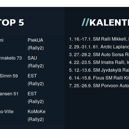
TOP 5
KALENT
1. 16.-17.1. SM Ralli Mikkeli, 
ni
PiekUA
2. 29.-31.1. 61. Arctic Laplan
(Rally2)
3. 27.-28.2. SM Auto Sorsa Rii
innaketo 73
SAU
4. 22.-23.5. SM Imatra Ralli, I
(Rally2)
5. 12.-13.6. SM Jyväskylä Rall
r Simm 59
EST
6. 14.-15.8. Fixus SM Ralli Kit
(Rally2)
7. 25.-26.9. SM Porvoon Autop
Jansen 51
EST
(Rally2)
o-Ville
KoMoKe
(Rally2)