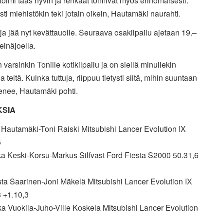
toimi taas hyvin ja renkaat toimivat myös erinomaisesti.
sti miehistökin teki jotain oikein, Hautamäki naurahti.
a jää nyt kevättauolle. Seuraava osakilpailu ajetaan 19.–
einäjoella.
 varsinkin Tonille kotikilpailu ja on siellä minullekin
a teitä. Kuinka tuttuja, riippuu tietysti siitä, mihin suuntaan
menee, Hautamäki pohti.
KSIA
e Hautamäki-Toni Raiski Mitsubishi Lancer Evolution IX
5
ka Keski-Korsu-Markus Silfvast Ford Fiesta S2000 50.31,6
1
sta Saarinen-Joni Mäkelä Mitsubishi Lancer Evolution IX
8 +1.10,3
ka Vuokila-Juho-Ville Koskela Mitsubishi Lancer Evolution