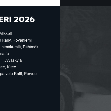
ERI 2026
Mikkeli
d Rally, Rovaniemi
himäki-ralli, Riihimäki
matra
i, Jyväskylä
ee, Kitee
alvelu Ralli, Porvoo