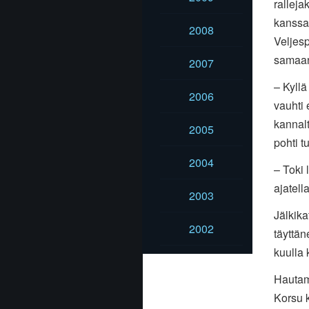
ralleja
kanssa 
2008
Veljesp
samaan 
2007
– Kyllä
2006
vauhti 
kannalt
2005
pohti t
2004
– Toki 
ajatella
2003
Jälkika
2002
täyttä
kuulla 
Hautam
Korsu k