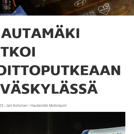
HAUTAMÄKI
ATKOI
OITTOPUTKEAAN
YVÄSKYLÄSSÄ
23 / Jari Kohonen / Hautamäki Motorsport