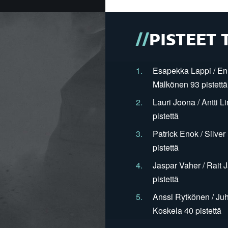
PISTEET 
1.
Esapekka Lappi / En
Mälkönen 93 pistettä
2.
Lauri Joona / Antti L
pistettä
3.
Patrick Enok / Silve
pistettä
4.
Jaspar Vaher / Rait 
pistettä
5.
Anssi Rytkönen / Juh
Koskela 40 pistettä