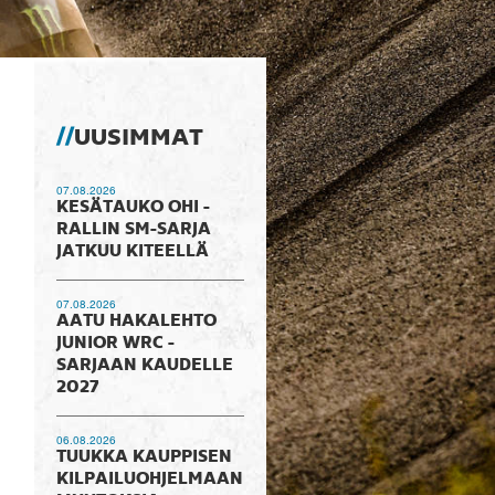
UUSIMMAT
07.08.2026
KESÄTAUKO OHI -
RALLIN SM-SARJA
JATKUU KITEELLÄ
07.08.2026
AATU HAKALEHTO
JUNIOR WRC -
SARJAAN KAUDELLE
2027
06.08.2026
TUUKKA KAUPPISEN
KILPAILUOHJELMAAN