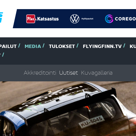
PAILUT
MEDIA
TULOKSET
FLYINGFINN.TV
K
T
Akkreditointi
Uutiset
Kuvagalleria