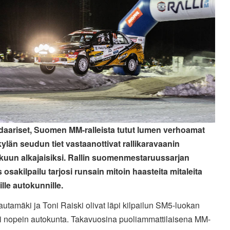
aariset, Suomen MM-ralleista tutut lumen verhoamat
ylän seudun tiet vastaanottivat rallikaravaanin
kuun alkajaisiksi. Rallin suomenmestaruussarjan
 osakilpailu tarjosi runsain mitoin haasteita mitaleita
lle autokunnille.
autamäki ja Toni Raiski olivat läpi kilpailun SM5-luokan
si nopein autokunta. Takavuosina puoliammattilaisena MM-