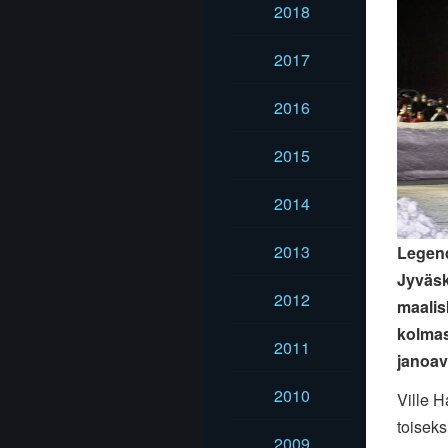
2018
2017
2016
2015
2014
2013
Legend
Jyväsk
2012
maalis
kolmas
2011
janoavi
2010
Ville H
toisek
2009