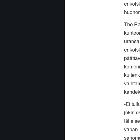
erikois
huonomm
The Ra
kuntoon
uransa
erikois
päättäv
komenno
kuitenk
vaihtam
kahdek
-Ei tul
jokin o
tällais
vähän. 
sanomat