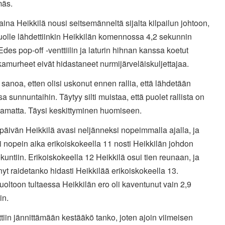
mäs.
ina Heikkilä nousi seitsemänneltä sijalta kilpailun johtoon,
uolle lähdettiinkin Heikkilän komennossa 4,2 sekunnin
 Edes pop-off -venttiilin ja laturin hihnan kanssa koetut
kamurheet eivät hidastaneet nurmijärveläiskuljettajaa.
 sanoa, etten olisi uskonut ennen rallia, että lähdetään
a sunnuntaihin. Täytyy silti muistaa, että puolet rallista on
jamatta. Täysi keskittyminen huomiseen.
äivän Heikkilä avasi neljänneksi nopeimmalla ajalla, ja
i nopein aika erikoiskokeella 11 nosti Heikkilän johdon
kuntiin. Erikoiskokeella 12 Heikkilä osui tien reunaan, ja
yt raidetanko hidasti Heikkilää erikoiskokeella 13.
oltoon tultaessa Heikkilän ero oli kaventunut vain 2,9
iin.
tiin jännittämään kestääkö tanko, joten ajoin viimeisen