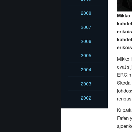
2008
Mikko 
kahdek
2007
erikoi
kahdek
2006
erikoi
2005
Mikko H
ovat si
2004
ERC:n 
Skoda F
2003
johdos
2002
rengas
Kilpail
Fafen 
ajoerik