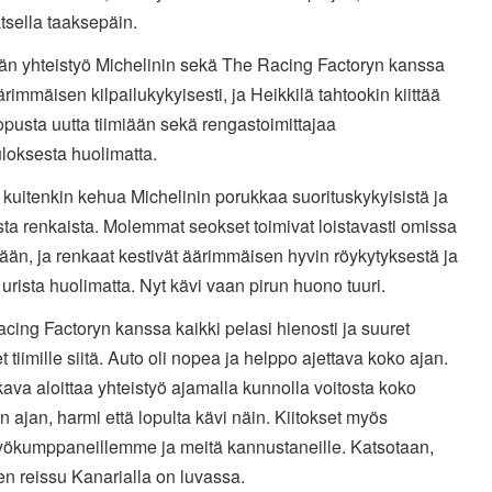
tsella taaksepäin.
län yhteistyö Michelinin sekä The Racing Factoryn kanssa
ärimmäisen kilpailukykyisesti, ja Heikkilä tahtookin kiittää
opusta uutta tiimiään sekä rengastoimittajaa
loksesta huolimatta.
 kuitenkin kehua Michelinin porukkaa suorituskykyisistä ja
ta renkaista. Molemmat seokset toimivat loistavasti omissa
ään, ja renkaat kestivät äärimmäisen hyvin röykytyksestä ja
 urista huolimatta. Nyt kävi vaan pirun huono tuuri.
cing Factoryn kanssa kaikki pelasi hienosti ja suuret
et tiimille siitä. Auto oli nopea ja helppo ajettava koko ajan.
ava aloittaa yhteistyö ajamalla kunnolla voitosta koko
un ajan, harmi että lopulta kävi näin. Kiitokset myös
työkumppaneillemme ja meitä kannustaneille. Katsotaan,
en reissu Kanarialla on luvassa.