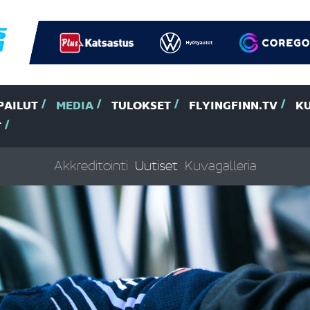
PAILUT
MEDIA
TULOKSET
FLYINGFINN.TV
K
T
Akkreditointi
Uutiset
Kuvagalleria