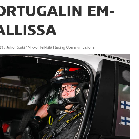
ORTUGALIN EM-
ALLISSA
23 / Juho Koski / Mikko Heikkilä Racing Communications