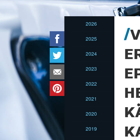
2026
V
2025
E
2024
2023
E
2022
H
2021
K
2020
K
2019