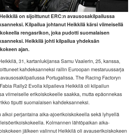
Heikkilä on sijoittunut ERC:n avausosakilpailussa
sanneksi. Kilpailua johtanut Heikkilä kärsi viimeisellä
skokeella rengasrikon, joka pudotti suomalaisen
sanneksi. Heikkilä johti kilpailua yhdeksän
skokeen ajan.
eikkilä, 31, kartanlukijansa Samu Vaalerin, 25, kanssa,
joittuneet kahdeksanneksi rallin Euroopan mestaruussarja
avausosakilpailussa Portugalissa. The Racing Factoryn
abia Rally2 Evolla kilpaileva Heikkilä oli kilpailun
sa viimeiselle erikoiskokeelle saakka, mutta epäonnekas
rikko tiputti suomalaisen kahdeksanneksi.
u alkoi perjantaina aika-ajoerikoiskokeella sekä lyhyellä
yleisöerikoiskokeella. Kolmannen lähtöpaikan aika-
oiskokeen jälkeen valinnut Heikkilä oli avauserikoiskokeen