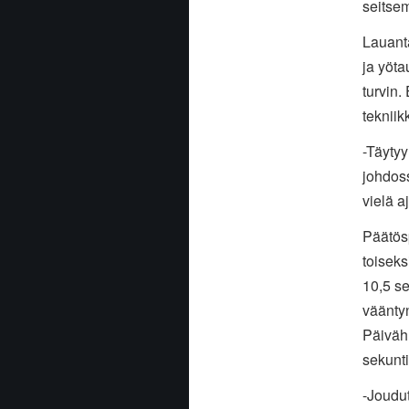
seitse
Lauanta
ja yöta
turvin.
tekniik
-Täytyy
johdoss
vielä a
Päätösp
toiseks
10,5 se
vääntyn
Päivähu
sekunt
-Joudut