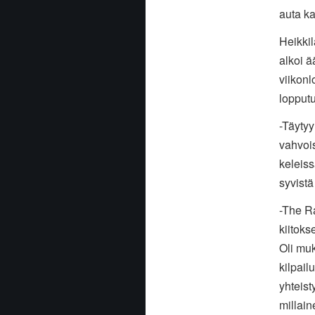
auta ka
Heikki
alkoi ä
viikonl
lopputu
-Täytyy
vahvois
keleiss
syvistä
-The Ra
kiitoks
Oli muk
kilpail
yhteis
millain