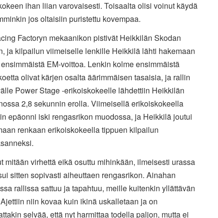
kokeen ihan liian varovaisesti. Toisaalta olisi voinut käydä
inkin jos oltaisiin puristettu kovempaa.
cing Factoryn mekaanikon pistivät Heikkilän Skodan
, ja kilpailun viimeiselle lenkille Heikkilä lähti hakemaan
 ensimmäistä EM-voittoa. Lenkin kolme ensimmäistä
koetta olivat kärjen osalta äärimmäisen tasaisia, ja rallin
älle Power Stage -erikoiskokeelle lähdettiin Heikkilän
ssa 2,8 sekunnin erolla. Viimeisellä erikoiskokeella
in epäonni iski rengasrikon muodossa, ja Heikkilä joutui
aan renkaan erikoiskokeella tippuen kilpailun
sanneksi.
lut mitään virhettä eikä osuttu mihinkään, ilmeisesti urassa
sui sitten sopivasti aiheuttaen rengasrikon. Ainahan
essa rallissa sattuu ja tapahtuu, meille kuitenkin yllättävän
Ajettiin niin kovaa kuin ikinä uskalletaan ja on
takin selvää, että nyt harmittaa todella paljon, mutta ei