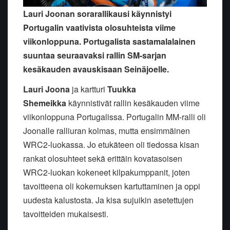
Lauri Joonan sorarallikausi käynnistyi
Portugalin vaativista olosuhteista viime
viikonloppuna. Portugalista sastamalalainen
suuntaa seuraavaksi rallin SM-sarjan
kesäkauden avauskisaan Seinäjoelle.
Lauri Joona
ja kartturi
Tuukka
Shemeik
ka
käynnistivät rallin kesäkauden viime
viikonloppuna Portugalissa. Portugalin MM-ralli oli
Joonalle ralliuran kolmas, mutta ensimmäinen
WRC2-luokassa. Jo etukäteen oli tiedossa kisan
rankat olosuhteet sekä erittäin kovatasoisen
WRC2-luokan kokeneet kilpakumppanit, joten
tavoitteena oli kokemuksen kartuttaminen ja oppi
uudesta kalustosta. Ja kisa sujuikin asetettujen
tavoitteiden mukaisesti.