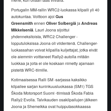
mene, kun ollaan taas viivalla.
Portugalin MM-rallin WRC2-luokassa kilpaili yli 40
autokuntaa. Voittoon ajoi
Gus
Greensmith
ennen
Oliver Solbergiä
ja
Andreas
Mikkelseniä
. Lauri Joona sijoittui
yhdenneksitoista, WRC2 Challenger -
lopputuloksissa Joona oli viidentenä. Challenger-
luokassahan voivat kilpailla kuljettajat, jotka eivät
ole aiemmin voittaneet Rally2-autolla mitään
luokkaa ja joita ei ole koskaan nimetty ajamaan
pisteitä WRC-tiimille.
Kotimaaisessa Ralli SM -sarjassa kaksikko
kilpailee sarjan kuninkuusluokassa (SM1) TGS
Škoda Motorsport Suomi -tiimissä Škoda Fabia
Rally2 Evolla. Talvikauden osakilpailujen jälkeen
Joona ja Shemeikka ovat huipputasokkaassa