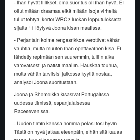
- Ihan hyvät fiilikset, oma suoritus oli ihan hyvä. Ei
ollut mitään draamaa eikä mitään isoja virheitä
tullut tehtyä, kertoi WRC2-luokan lopputuloksista
sijalta 11 löytyvä Joona kisan maalissa.
- Perjantain kolme rengasrikkoa verottivat vähän
vauhtia, mutta muuten ihan opettavainen kisa. Ei
lähdetty repimään sen suuremmin, tultiin aika
varovaisesti ja nätisti maaliin. Hauskaa touhua,
mutta vähän tarvitsisi jatkossa kyytiä nostaa,
analysoi Joona suoritustaan.
Joona ja Shemeikka kisasivat Portugalissa
uudessa tiimissä, espanjalaisessa
Racesevenissä.
- Uuden tiimin kanssa homma pelasi tosi hyvin.
Tästä on hyvä jatkaa eteenpäin, eihän sitä kauaa