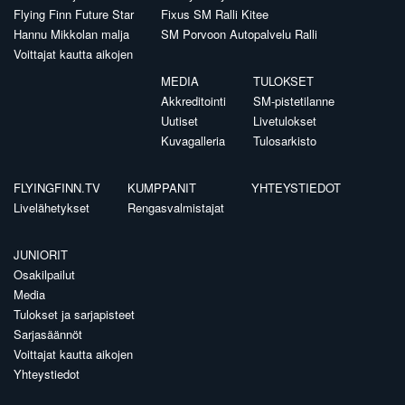
Flying Finn Future Star
Fixus SM Ralli Kitee
Hannu Mikkolan malja
SM Porvoon Autopalvelu Ralli
Voittajat kautta aikojen
MEDIA
TULOKSET
Akkreditointi
SM-pistetilanne
Uutiset
Livetulokset
Kuvagalleria
Tulosarkisto
FLYINGFINN.TV
KUMPPANIT
YHTEYSTIEDOT
Livelähetykset
Rengasvalmistajat
JUNIORIT
Osakilpailut
Media
Tulokset ja sarjapisteet
Sarjasäännöt
Voittajat kautta aikojen
Yhteystiedot