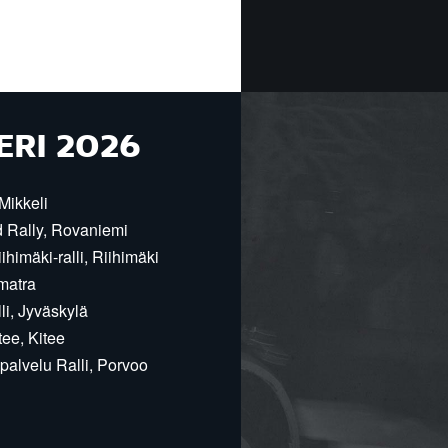
ERI 2026
Mikkeli
d Rally, Rovaniemi
himäki-ralli, Riihimäki
matra
i, Jyväskylä
ee, Kitee
alvelu Ralli, Porvoo