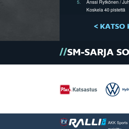
5.
Anssi Rytkönen / Juh
Koskela 40 pistettä
< KATSO 
SM-SARJA S
AKK Sports O
mainittu