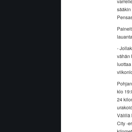
varrell
sääkin 
Pensas
Paineit
lauanta
- Jolla
vähän h
luottaa
viikonl
Pohjan
klo 19:
24 kil
urakoid
Välill
City -e
kilomet