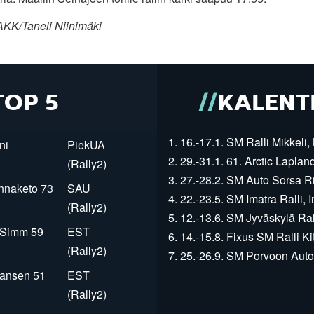
AKK/Taneli Niinimäki
TOP 5
KALENT
1. 16.-17.1. SM Ralli Mikkeli, 
ni
PiekUA
2. 29.-31.1. 61. Arctic Laplan
(Rally2)
3. 27.-28.2. SM Auto Sorsa Rii
innaketo 73
SAU
4. 22.-23.5. SM Imatra Ralli, I
(Rally2)
5. 12.-13.6. SM Jyväskylä Rall
r Simm 59
EST
6. 14.-15.8. Fixus SM Ralli Kit
(Rally2)
7. 25.-26.9. SM Porvoon Autop
Jansen 51
EST
(Rally2)