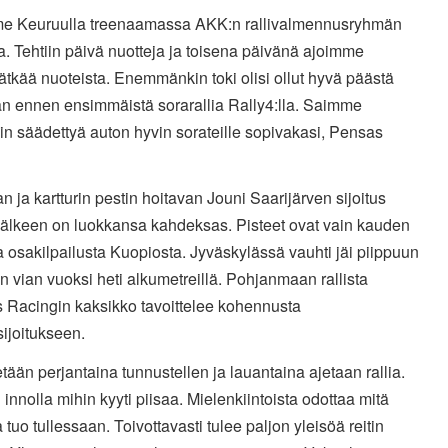
me Keuruulla treenaamassa AKK:n rallivalmennusryhmän
 Tehtiin päivä nuotteja ja toisena päivänä ajoimme
ätkää nuoteista. Enemmänkin toki olisi ollut hyvä päästä
n ennen ensimmäistä sorarallia Rally4:lla. Saimme
in säädettyä auton hyvin sorateille sopivakasi, Pensas
 ja kartturin pestin hoitavan Jouni Saarijärven sijoitus
 jälkeen on luokkansa kahdeksas. Pisteet ovat vain kauden
a osakilpailusta Kuopiosta. Jyväskylässä vauhti jäi piippuun
n vian vuoksi heti alkumetreillä. Pohjanmaan rallista
 Racingin kaksikko tavoittelee kohennusta
ijoitukseen.
tään perjantaina tunnustellen ja lauantaina ajetaan rallia.
innolla mihin kyyti piisaa. Mielenkiintoista odottaa mitä
a tuo tullessaan. Toivottavasti tulee paljon yleisöä reitin