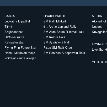
SARJA
OSAKILPAILUT
MEDIA
Luokat ja kilpailijat
SM Ralli Mikkeli
Akkreditoin
Tiimit
61. Arctic Lapland Rally
Uutiset
Sarjasäännöt
SM Auto Sorsa Riihimäki-ralli
Kuvagaller
GPS-seuranta
SM Imatra Ralli
Katsastusajat
SM Jyväskylä Ralli
FLYINGFI
Flying Finn Future Star
Fixus SM Ralli Kitee
Livelähety
Hannu Mikkolan malja
SM Porvoon Autopalvelu Ralli
Voittajat kautta aikojen
YHTEYST