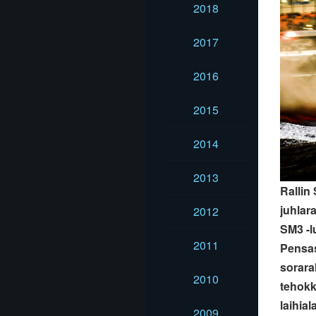
2018
2017
2016
2015
2014
2013
Rallin
juhlar
2012
SM3 -l
2011
Pensas
sorara
2010
tehokk
laihia
2009