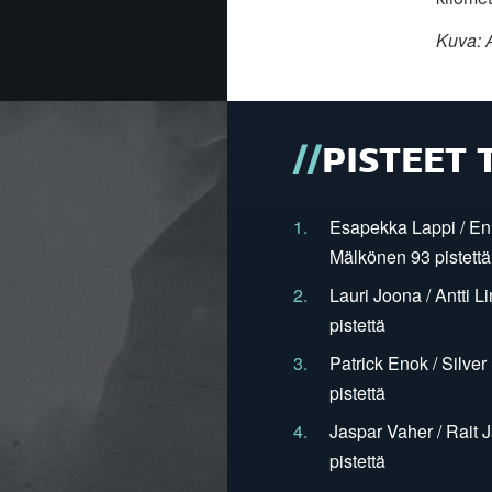
Kuva: 
PISTEET 
1.
Esapekka Lappi / En
Mälkönen 93 pistettä
2.
Lauri Joona / Antti L
pistettä
3.
Patrick Enok / Silve
pistettä
4.
Jaspar Vaher / Rait 
pistettä