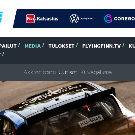
PAILUT
MEDIA
TULOKSET
FLYINGFINN.TV
K
T
Akkreditointi
Uutiset
Kuvagalleria