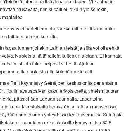
e. Yleisöstä tulee aina lisävirtaa ajamiseen. Viikonlopun
näyttää mukavalta, niin kilpailijoille kuin yleisöllekin,
 maalailee.
a Pensas ei harteilleen ota, vaikka rallin reitti suuntautuu
ina laihialaisen kotikulmille.
kin tapaa tunnen joitakin Laihian teistä ja siitä voi olla ehkä
yötyä. Nuoteista näitä ralleja kuitenkin ajetaan. Ei kannata
 muistiin, silloin tulee helposti virheitä. Ajetaan
oppuna rallia nuoteista niin kuin tähänkin asti.
maa Ralli käynnistyy Seinäjoen keskustorilta perjantaina
01. Rallin avauspäivän kaksi erikoiskoetta, yhteismitaltaan
ometriä, päästellään Lapuan suunnalla. Lauantaina
aan kuusi kiirustaivalta Isonkyrön ja Laihian maastoissa.
ä käydään huoltotauon yhteydessä tempaisemassa Seinäjoki
rikoiskoe. Lauantaina erikoiskokeille kertyy mittaa 82,5
riä. Maaliin Seinäjoen torille rallin kärki saapuu 17:55.