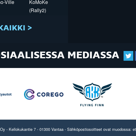
o-Ville
KoMoKe
(Rally2)
KAIKKI >
OSIAALISESSA MEDIASSA
y - Kellokukantie 7 - 01300 Vantaa - Sähköpostiosoitteet ovat muodossa: etun