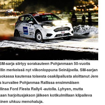
 SM-sarja siirtyy sorakauteen Pohjanmaan 50-vuotis
allin merkeissä nyt viikonloppuna Seinäjoella. SM-sarjan
uokassa kautensa toisesta osakilpailusta aloittanut Jere
 kurvailee Pohjanmaa Rallissa ensimmäisen
llinsa Ford Fiesta Rally4 -autolla. Lyhyen, mutta
aan harjoitusjakson jälkeen kotikulmillaan kilpaileva
lainen uhkuu menohaluja.