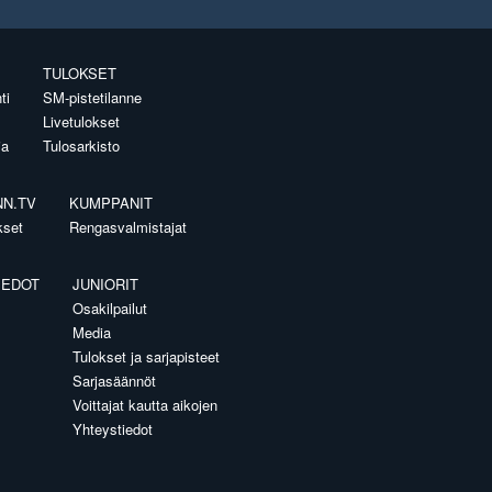
TULOKSET
ti
SM-pistetilanne
Livetulokset
ia
Tulosarkisto
NN.TV
KUMPPANIT
kset
Rengasvalmistajat
IEDOT
JUNIORIT
Osakilpailut
Media
Tulokset ja sarjapisteet
Sarjasäännöt
Voittajat kautta aikojen
Yhteystiedot