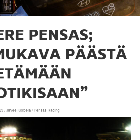
ERE PENSAS;
MUKAVA PÄÄSTÄ
ETÄMÄÄN
OTIKISAAN”
3 / JiiVee Korpela / Pensas Racing