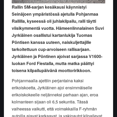
Rallin SM-sarjan kesäkausi käynnistyi
Seinäjoen ympäristössä ajetulla Pohjanmaa
Rallilla, kyseessä oli juhlakilpailu, ralli täytti
viisikymmentä vuotta. Hämeenlinnalainen Suvi
Jyrkiäinen osallistui kartanlukija Tuomas
Pöntisen kanssa uuteen, naiskuljettajille
tarkoitettuun cup-arvoiseen rallisarjaan.
Jyrkiäinen ja Pöntinen ajoivat sarjassa V1600-
luokan Ford Fiestalla, mutta matka päättyi
toisena kilpailupäivänä moottoririkkoon.
Pohjanmaalla ajettiin perjantaina kaksi
erikoiskoetta, Jyrkiäinen ajoi ensimmäiselle
erikoiskokeelle neljänneksi parhaan ajan, eroa
kolmanteen sijaan oli 6,5 sekuntia. Tässä
vaiheessa vaikutti, että voimakkailla F-ryhmän
autoilla ajavat karkaavat, ja vakioautot kilpailevat