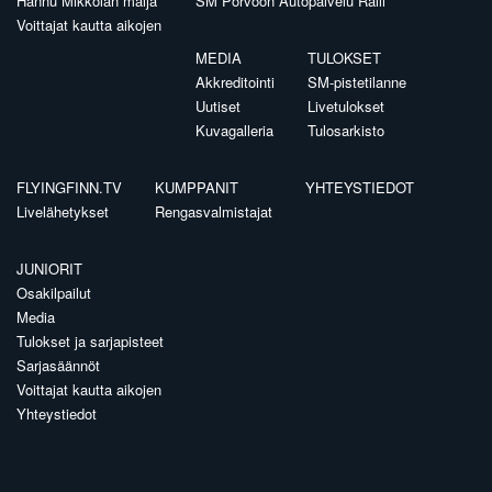
Hannu Mikkolan malja
SM Porvoon Autopalvelu Ralli
Voittajat kautta aikojen
MEDIA
TULOKSET
Akkreditointi
SM-pistetilanne
Uutiset
Livetulokset
Kuvagalleria
Tulosarkisto
FLYINGFINN.TV
KUMPPANIT
YHTEYSTIEDOT
Livelähetykset
Rengasvalmistajat
JUNIORIT
Osakilpailut
Media
Tulokset ja sarjapisteet
Sarjasäännöt
Voittajat kautta aikojen
Yhteystiedot