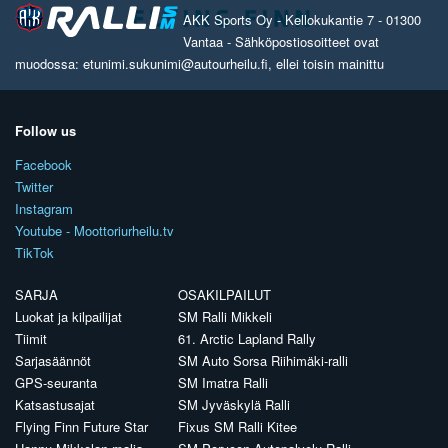
AKK Sports Oy - Kellokukantie 7 - 01300
Vantaa - Sähköpostiosoitteet ovat
muodossa: etunimi.sukunimi@autourheilu.fi, ellei toisin mainittu
Follow us
Facebook
Twitter
Instagram
Youtube - Moottoriurheilu.tv
TikTok
SARJA
OSAKILPAILUT
Luokat ja kilpailijat
SM Ralli Mikkeli
Tiimit
61. Arctic Lapland Rally
Sarjasäännöt
SM Auto Sorsa Riihimäki-ralli
GPS-seuranta
SM Imatra Ralli
Katsastusajat
SM Jyväskylä Ralli
Flying Finn Future Star
Fixus SM Ralli Kitee