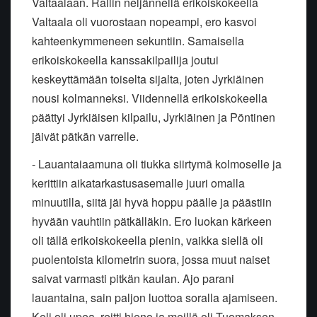
Valtaalaan. Rallin neljännellä erikoiskokeella
Valtaala oli vuorostaan nopeampi, ero kasvoi
kahteenkymmeneen sekuntiin. Samaisella
erikoiskokeella kanssakilpailija joutui
keskeyttämään toiselta sijalta, joten Jyrkiäinen
nousi kolmanneksi. Viidennellä erikoiskokeella
päättyi Jyrkiäisen kilpailu, Jyrkiäinen ja Pöntinen
jäivät pätkän varrelle.
- Lauantaiaamuna oli tiukka siirtymä kolmoselle ja
kerittiin aikatarkastusasemalle juuri omalla
minuutilla, siitä jäi hyvä hoppu päälle ja päästiin
hyvään vauhtiin pätkälläkin. Ero luokan kärkeen
oli tällä erikoiskokeella pienin, vaikka siellä oli
puolentoista kilometrin suora, jossa muut naiset
saivat varmasti pitkän kaulan. Ajo parani
lauantaina, sain paljon luottoa soralla ajamiseen.
Keli oli upea, reitti hieno ja meillä oli Tuomaksen