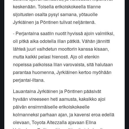
keskenään. Toisella erikoiskokeella tilanne
sijoitusten osalta pysyi samana, yötauolle
Jyrkiäinen ja Pöntinen tulivat neljäntenä.
- Perjantaina saatiin nuotit hyvissä ajoin valmiiksi,
oli pitkä aika odotella illan pätkiä. Vähän jännitti
lähteä juuri vaihdetun moottorin kanssa kisaan,
mutta kaikki pelasi hienosti. Ajo oli etenkin
nopeissa paikoissa liian varovaista, sitä halutaan
parantaa huomenna, Jyrkiäinen kertoo myöhään
perjantai-iltana.
Lauantaina Jyrkiäinen ja Pöntinen pääsivät
hyvään vireeseen heti aamusta, kaksikko ajoi
päivän ensimmäiselle erikoiskokeelle
kolmanneksi parhaan ajan, ja kavensi eroa edellä
olevaan, Toyota Altezzalla ajavaan Elina