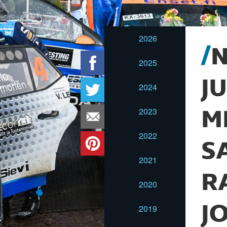
2026
N
2025
J
2024
2023
M
2022
S
2021
R
2020
J
2019