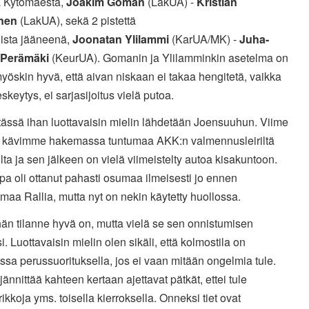
 Kytömäestä,
Joakim Goman
(LakUA) -
Kristian
nen
(LakUA), sekä 2 pistettä
sta jääneenä,
Joonatan Ylilammi
(KarUA/MK) -
Juha-
 Perämäki
(KeurUA). Gomanin ja Ylilamminkin asetelma on
myöskin hyvä, että aivan niskaan ei takaa hengitetä, vaikka
keskeytys, ei sarjasijoitus vielä putoa.
 tässä ihan luottavaisin mielin lähdetään Joensuuhun. Viime
la kävimme hakemassa tuntumaa AKK:n valmennusleiriltä
ta ja sen jälkeen on vielä viimeistelty autoa kisakuntoon.
pa oli ottanut pahasti osumaa ilmeisesti jo ennen
aa Rallia, mutta nyt on nekin käytetty huollossa.
hän tilanne hyvä on, mutta vielä se sen onnistumisen
isi. Luottavaisin mielin olen sikäli, että kolmostila on
issa perussuorituksella, jos ei vaan mitään ongelmia tule.
ännittää kahteen kertaan ajettavat pätkät, ettei tule
ikkoja yms. toisella kierroksella. Onneksi tiet ovat