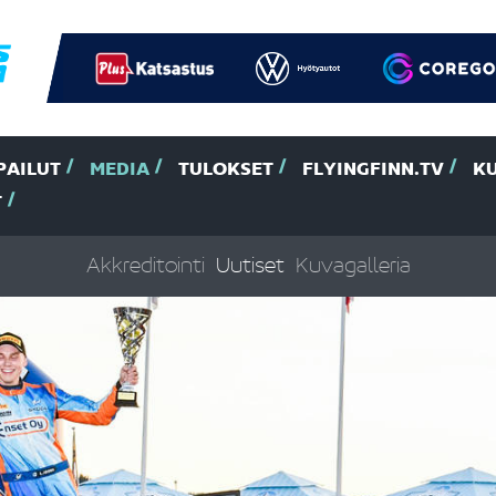
PAILUT
MEDIA
TULOKSET
FLYINGFINN.TV
K
T
Akkreditointi
Uutiset
Kuvagalleria