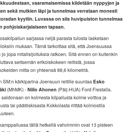
kkuudestaan, vaaramaisemissa kiidetään nyppyjen ja
en sekä mutkien läpi ja tunnelmaa verrataan monesti
toradan kyytiin. Luvassa on siis huvipuiston tunnelmaa
en pohjoiskarjalaiseen tapaan.
osakilpailun sarjassa neljä parasta tulosta lasketaan
loksiin mukaan. Tämä tarkoittaa sitä, että Joensuussa
 jo jopa mitalisijoituksia ratkoen. Sitä ennen on kuitenkin
uttava seitsemän erikoiskokeen reitistä, jossa
kokeiden mitta on yhteensä 88,6 kilometriä.
n SM:n kärkiparina Joensuun reitille suuntaa
Esko
äki
(MhMK) -
Niilo Ahonen
(Päij-HUA) Ford Fiestalla.
saldonaan on kolmesta kilpailusta kolme voittoa ja
sta tai päätöskisasta Kokkolasta riittää kolmostila
uuteen.
amppailussa tällä hetkellä vahvimmin ovat 13 pisteen