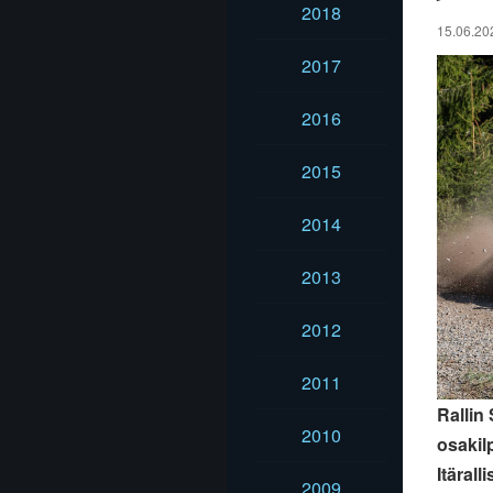
2018
15.06.202
2017
2016
2015
2014
2013
2012
2011
Rallin
2010
osakil
Itäral
2009