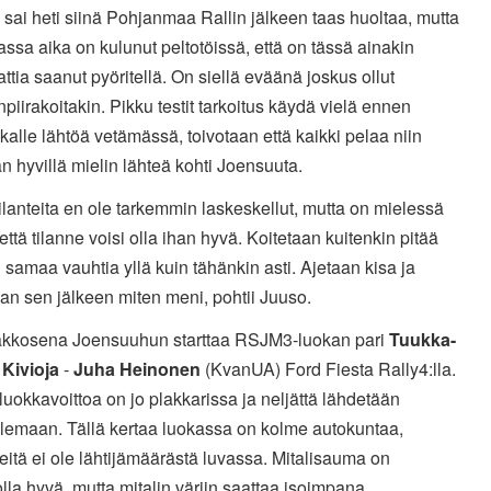
 sai heti siinä Pohjanmaa Rallin jälkeen taas huoltaa, mutta
ssa aika on kulunut peltotöissä, että on tässä ainakin
rattia saanut pyöritellä. On siellä eväänä joskus ollut
npiirakoitakin. Pikku testit tarkoitus käydä vielä ennen
kalle lähtöä vetämässä, toivotaan että kaikki pelaa niin
 hyvillä mielin lähteä kohti Joensuuta.
tilanteita en ole tarkemmin laskeskellut, mutta on mielessä
että tilanne voisi olla ihan hyvä. Koitetaan kuitenkin pitää
 samaa vauhtia yllä kuin tähänkin asti. Ajetaan kisa ja
an sen jälkeen miten meni, pohtii Juuso.
akkosena Joensuuhun starttaa RSJM3-luokan pari
Tuukka-
 Kivioja
-
Juha Heinonen
(KvanUA) Ford Fiesta Rally4:lla.
uokkavoittoa on jo plakkarissa ja neljättä lähdetään
elemaan. Tällä kertaa luokassa on kolme autokuntaa,
teitä ei ole lähtijämäärästä luvassa. Mitalisauma on
lla hyvä, mutta mitalin väriin saattaa isoimpana