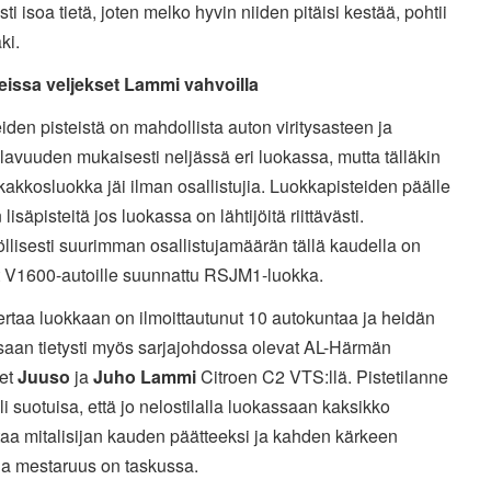
sti isoa tietä, joten melko hyvin niiden pitäisi kestää, pohtii
ki.
eissa veljekset Lammi vahvoilla
iden pisteistä on mahdollista auton viritysasteen ja
ilavuuden mukaisesti neljässä eri luokassa, mutta tälläkin
kakkosluokka jäi ilman osallistujia. Luokkapisteiden päälle
 lisäpisteitä jos luokassa on lähtijöitä riittävästi.
lisesti suurimman osallistujamäärän tällä kaudella on
t V1600-autoille suunnattu RSJM1-luokka.
ertaa luokkaan on ilmoittautunut 10 autokuntaa ja heidän
saan tietysti myös sarjajohdossa olevat AL-Härmän
set
Juuso
ja
Juho Lammi
Citroen C2 VTS:llä. Pistetilanne
li suotuisa, että jo nelostilalla luokassaan kaksikko
aa mitalisijan kauden päätteeksi ja kahden kärkeen
la mestaruus on taskussa.