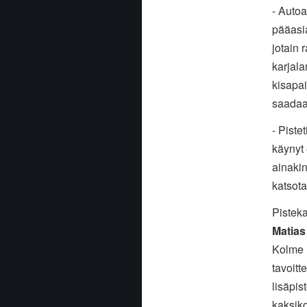
- Autoa
pääasia
jotain 
karjala
kisapai
saadaan
- Piste
käynyt 
ainakin
katsota
Pistek
Matias
Kolme l
tavoitt
lisäpis
kaksiko