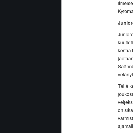
ilmeise
Kytömä
Junior
Juniore
kuutiot
kertaa 
jaetaan
Säännöl
vetäny
Tällä k
joukos
veljek
on sikä
varmist
ajamal