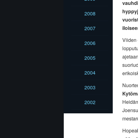
vauhdi
hyppyj
2008
vuoris
iloise
2007
Viiden 
2006
lopputu
ajetaan
2005
suoriud
2004
erikois
Nuorte
2003
Kytöm
Heidän 
2002
Joensuu
mestar
Hopeak