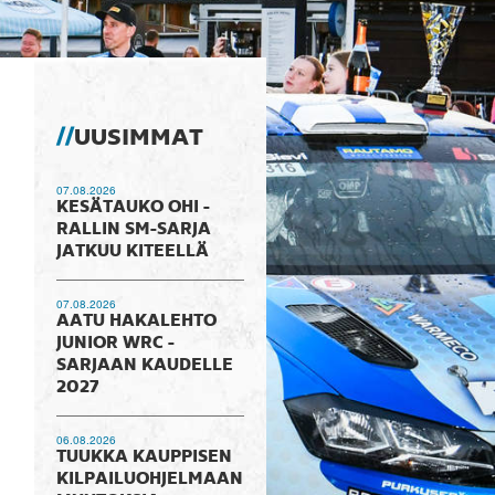
UUSIMMAT
07.08.2026
KESÄTAUKO OHI -
RALLIN SM-SARJA
JATKUU KITEELLÄ
07.08.2026
AATU HAKALEHTO
JUNIOR WRC -
SARJAAN KAUDELLE
2027
06.08.2026
TUUKKA KAUPPISEN
KILPAILUOHJELMAAN