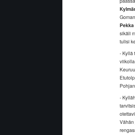
päässä
Kylmä
Gomani
Pekka
sikäli 
tulisi 
- Kyllä
viikol
Keuruul
Etutolp
Pohjanm
- Kyllä
tarvits
otettav
Vähän j
rengasr