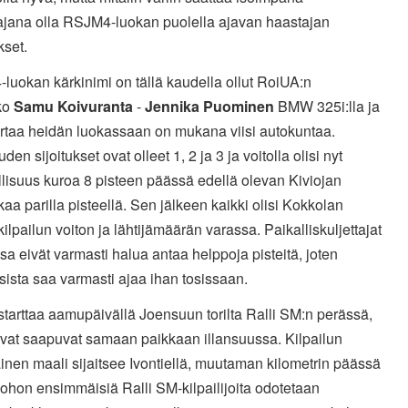
tajana olla RSJM4-luokan puolella ajavan haastajan
kset.
uokan kärkinimi on tällä kaudella ollut RoiUA:n
ko
Samu Koivuranta
-
Jennika Puominen
BMW 325i:lla ja
ertaa heidän luokassaan on mukana viisi autokuntaa.
den sijoitukset ovat olleet 1, 2 ja 3 ja voitolla olisi nyt
lisuus kuroa 8 pisteen päässä edellä olevan Kiviojan
aa parilla pisteellä. Sen jälkeen kaikki olisi Kokkolan
ilpailun voiton ja lähtijämäärän varassa. Paikalliskuljettajat
issa eivät varmasti halua antaa helppoja pisteitä, joten
ksista saa varmasti ajaa ihan tosissaan.
tarttaa aamupäivällä Joensuun torilta Ralli SM:n perässä,
avat saapuvat samaan paikkaan illansuussa. Kilpailun
inen maali sijaitsee Ivontiellä, muutaman kilometrin päässä
, johon ensimmäisiä Ralli SM-kilpailijoita odotetaan