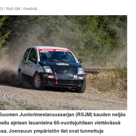
3 / Ralli SM / Viestintä
 Suomen Juniorimestaruussarjan (RSJM) kauden neljäs
pailu ajetaan lauantaina 60-vuotisjuhliaan viettävässä
lissa. Joensuun ympäristön tiet ovat tunnettuja