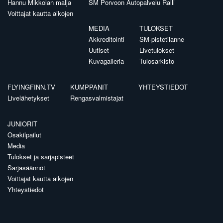
Hannu Mikkolan malja
SM Porvoon Autopalvelu Ralli
Voittajat kautta aikojen
MEDIA
TULOKSET
Akkreditointi
SM-pistetilanne
Uutiset
Livetulokset
Kuvagalleria
Tulosarkisto
FLYINGFINN.TV
KUMPPANIT
YHTEYSTIEDOT
Livelähetykset
Rengasvalmistajat
JUNIORIT
Osakilpailut
Media
Tulokset ja sarjapisteet
Sarjasäännöt
Voittajat kautta aikojen
Yhteystiedot