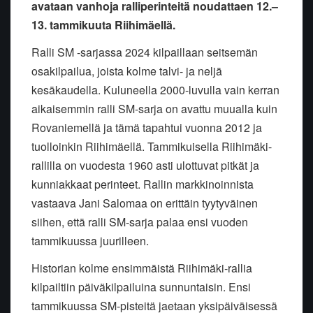
avataan vanhoja ralliperinteitä noudattaen 12.–
13. tammikuuta Riihimäellä.
Ralli SM -sarjassa 2024 kilpaillaan seitsemän
osakilpailua, joista kolme talvi- ja neljä
kesäkaudella. Kuluneella 2000-luvulla vain kerran
aikaisemmin ralli SM-sarja on avattu muualla kuin
Rovaniemellä ja tämä tapahtui vuonna 2012 ja
tuolloinkin Riihimäellä. Tammikuisella Riihimäki-
rallilla on vuodesta 1960 asti ulottuvat pitkät ja
kunniakkaat perinteet. Rallin markkinoinnista
vastaava Jani Salomaa on erittäin tyytyväinen
siihen, että ralli SM-sarja palaa ensi vuoden
tammikuussa juurilleen.
Historian kolme ensimmäistä Riihimäki-rallia
kilpailtiin päiväkilpailuina sunnuntaisin. Ensi
tammikuussa SM-pisteitä jaetaan yksipäiväisessä