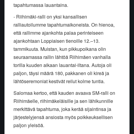
tapahtumassa lauantaina.
- Riihimäki-ralli on yksi kansallisen
ralliautoilumme tapahtumaikoneista. On hienoa,
että rallimme ajankohta palaa perinteiseen
ajankohtaan Loppiaisen tienoille 12.–13.
tammikuuta. Muistan, kun pikkupoikana olin
seuraamassa rallin lähtöä Riihimäen vanhalla
torilla kuuden aikaan lauantai-iltana. Autoja oli
paljon, täysi määrä 180, pakkanen oli kireä ja
lähtöseremoniat kestivät reilut kolme tuntia.
Salomaa kertoo, että kauden avaava SM-ralli on
Riihimäelle, riihimäkeläisille ja sen lähikunnille
merkittävä tapahtuma, joka kerää sijaintinsa ja
järjestelyjensä ansiosta myös poikkeuksellisen
paljon yleisöä.