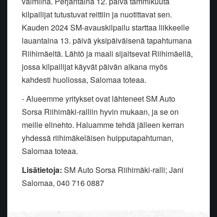
valmiina. Perjantaina 12. päivä tammikuuta
kilpailijat tutustuvat reittiin ja nuotittavat sen.
Kauden 2024 SM-avauskilpailu starttaa liikkeelle
lauantaina 13. päivä yksipäiväisenä tapahtumana
Riihimäeltä. Lähtö ja maali sijaitsevat Riihimäellä,
jossa kilpailijat käyvät päivän aikana myös
kahdesti huollossa, Salomaa toteaa.
- Alueemme yritykset ovat lähteneet SM Auto
Sorsa Riihimäki-ralliin hyvin mukaan, ja se on
meille elinehto. Haluamme tehdä jälleen kerran
yhdessä riihimäkeläisen huipputapahtuman,
Salomaa toteaa.
Lisätietoja:
SM Auto Sorsa Riihimäki-ralli; Jani
Salomaa, 040 716 0887