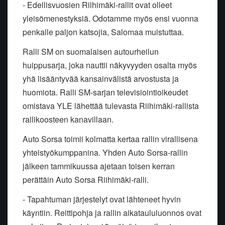
- Edellisvuosien Riihimäki-rallit ovat olleet
yleisömenestyksiä. Odotamme myös ensi vuonna
penkalle paljon katsojia, Salomaa muistuttaa.
Ralli SM on suomalaisen autourheilun
huippusarja, joka nauttii näkyvyyden osalta myös
yhä lisääntyvää kansainvälistä arvostusta ja
huomiota. Ralli SM-sarjan televisiointioikeudet
omistava YLE lähettää tulevasta Riihimäki-rallista
rallikoosteen kanavillaan.
Auto Sorsa toimii kolmatta kertaa rallin virallisena
yhteistyökumppanina. Yhden Auto Sorsa-rallin
jälkeen tammikuussa ajetaan toisen kerran
perättäin Auto Sorsa Riihimäki-ralli.
- Tapahtuman järjestelyt ovat lähteneet hyvin
käyntiin. Reittipohja ja rallin aikataululuonnos ovat