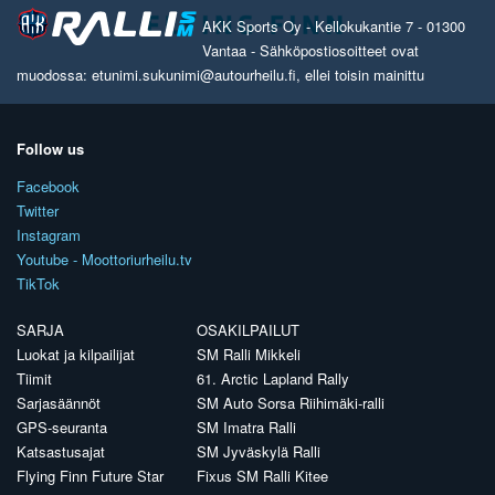
AKK Sports Oy - Kellokukantie 7 - 01300
Vantaa - Sähköpostiosoitteet ovat
muodossa: etunimi.sukunimi@autourheilu.fi, ellei toisin mainittu
Follow us
Facebook
Twitter
Instagram
Youtube - Moottoriurheilu.tv
TikTok
SARJA
OSAKILPAILUT
Luokat ja kilpailijat
SM Ralli Mikkeli
Tiimit
61. Arctic Lapland Rally
Sarjasäännöt
SM Auto Sorsa Riihimäki-ralli
GPS-seuranta
SM Imatra Ralli
Katsastusajat
SM Jyväskylä Ralli
Flying Finn Future Star
Fixus SM Ralli Kitee