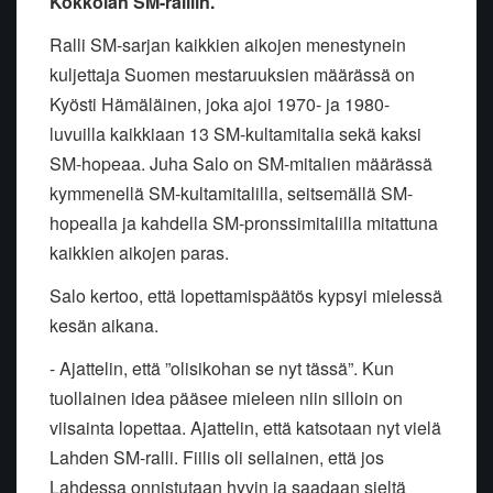
Kokkolan SM-ralliin.
Ralli SM-sarjan kaikkien aikojen menestynein
kuljettaja Suomen
mestaruuksien määrässä on
Kyösti Hämäläinen, joka ajoi 1970- ja
1980-
luvuilla kaikkiaan 13 SM-kultamitalia sekä kaksi
SM-hopeaa. Juha
Salo on SM-mitalien määrässä
kymmenellä SM-kultamitalilla, seitsemällä
SM-
hopealla ja kahdella SM-pronssimitalilla mitattuna
kaikkien aikojen
paras.
Salo kertoo, että lopettamispäätös kypsyi mielessä
kesän aikana.
- Ajattelin, että ”olisikohan se nyt tässä”. Kun
tuollainen idea pääsee
mieleen niin silloin on
viisainta lopettaa. Ajattelin, että katsotaan
nyt vielä
Lahden SM-ralli. Fiilis oli sellainen, että jos
Lahdessa
onnistutaan hyvin ja saadaan sieltä