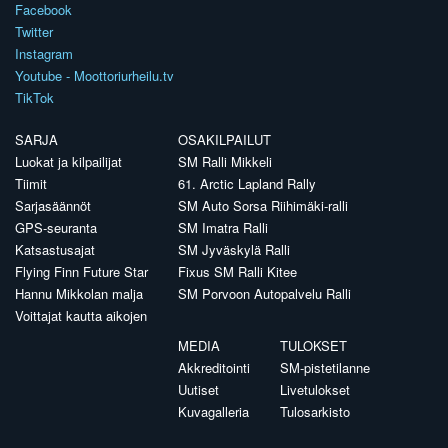
Facebook
Twitter
Instagram
Youtube - Moottoriurheilu.tv
TikTok
SARJA
OSAKILPAILUT
Luokat ja kilpailijat
SM Ralli Mikkeli
Tiimit
61. Arctic Lapland Rally
Sarjasäännöt
SM Auto Sorsa Riihimäki-ralli
GPS-seuranta
SM Imatra Ralli
Katsastusajat
SM Jyväskylä Ralli
Flying Finn Future Star
Fixus SM Ralli Kitee
Hannu Mikkolan malja
SM Porvoon Autopalvelu Ralli
Voittajat kautta aikojen
MEDIA
TULOKSET
Akkreditointi
SM-pistetilanne
Uutiset
Livetulokset
Kuvagalleria
Tulosarkisto