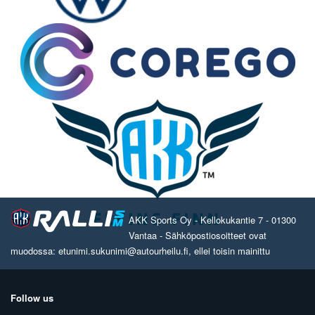
AKK Sports Oy - Kellokukantie 7 - 01300
Vantaa - Sähköpostiosoitteet ovat
muodossa: etunimi.sukunimi@autourheilu.fi, ellei toisin mainittu
Follow us