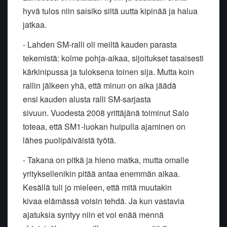
hyvä tulos niin saisiko siitä uutta
kipinää ja halua
jatkaa.
- Lahden SM-ralli oli meiltä kauden parasta
tekemistä: kolme
pohja-aikaa, sijoitukset tasaisesti
kärkinipussa ja tuloksena toinen
sija. Mutta koin
rallin jälkeen yhä, että minun on aika jäädä
ensi
kauden alusta ralli SM-sarjasta
sivuun.
Vuodesta 2008 yrittäjänä toiminut Salo
toteaa, että SM1-luokan huipulla
ajaminen on
lähes puolipäiväistä työtä.
- Takana on pitkä ja hieno matka, mutta omalle
yrityksellenikin pitää
antaa enemmän aikaa.
Kesällä tuli jo mieleen, että mitä muutakin
kivaa
elämässä voisin tehdä. Ja kun vastavia
ajatuksia syntyy niin et voi enää
mennä