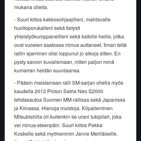
mukana olleita.
- Suuri kiitos kakkosohjaajilleni, mahtavalle
huoltoporukalleni sekä
tietysti
yhteistyökumppaneilleni sekä kaikille heille, jotka
ovat
vuosien saatossa minua auttaneet. Ilman teitä
rallin ajaminen olisi
loppunut jo aikoja sitten. En
pysty sanoin kuvailemaan, miten paljon
minä
kumarran heidän suuntaansa.
- Pääsin maistamaan ralli SM-sarjan ohella myös
kaudella 2012 Proton
Satria Neo S2000
tehdasautoa Suomen MM-rallissa sekä Japanissa
ja
Kiinassa. Hienoja muistoja. Kilpaileminen
Mitsubishilla oli kuitenkin se
urani tukipilari, joka
vei minua eteenpäin. Suuri kiitos Pekka
Koskelle
sekä myöhemmin Janne Meriläiselle.