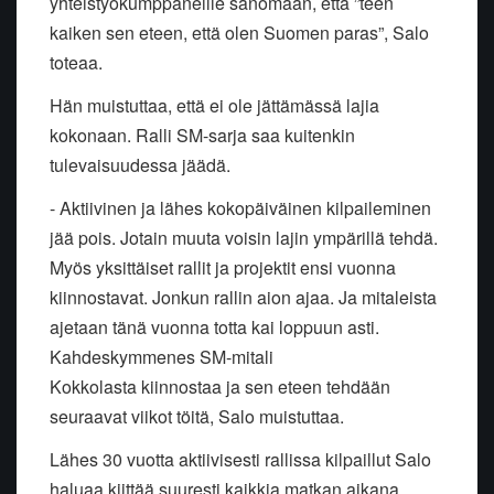
yhteistyökumppaneille sanomaan, että ”teen
kaiken sen eteen, että
olen Suomen paras”, Salo
toteaa.
Hän muistuttaa, että ei ole jättämässä lajia
kokonaan. Ralli SM-sarja
saa kuitenkin
tulevaisuudessa jäädä.
- Aktiivinen ja lähes kokopäiväinen kilpaileminen
jää pois. Jotain muuta
voisin lajin ympärillä tehdä.
Myös yksittäiset rallit ja projektit ensi
vuonna
kiinnostavat. Jonkun rallin aion ajaa. Ja mitaleista
ajetaan tänä
vuonna totta kai loppuun asti.
Kahdeskymmenes SM-mitali
Kokkolasta
kiinnostaa ja sen eteen tehdään
seuraavat viikot töitä, Salo muistuttaa.
Lähes 30 vuotta aktiivisesti rallissa kilpaillut Salo
haluaa kiittää
suuresti kaikkia matkan aikana