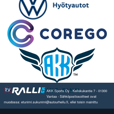
AKK Sports Oy - Kellokukantie 7 - 01300
Vantaa - Sähköpostiosoitteet ovat
muodossa: etunimi.sukunimi@autourheilu.fi, ellei toisin mainittu