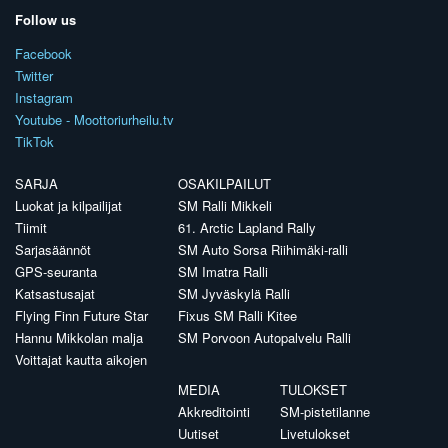
Follow us
Facebook
Twitter
Instagram
Youtube - Moottoriurheilu.tv
TikTok
SARJA
OSAKILPAILUT
Luokat ja kilpailijat
SM Ralli Mikkeli
Tiimit
61. Arctic Lapland Rally
Sarjasäännöt
SM Auto Sorsa Riihimäki-ralli
GPS-seuranta
SM Imatra Ralli
Katsastusajat
SM Jyväskylä Ralli
Flying Finn Future Star
Fixus SM Ralli Kitee
Hannu Mikkolan malja
SM Porvoon Autopalvelu Ralli
Voittajat kautta aikojen
MEDIA
TULOKSET
Akkreditointi
SM-pistetilanne
Uutiset
Livetulokset