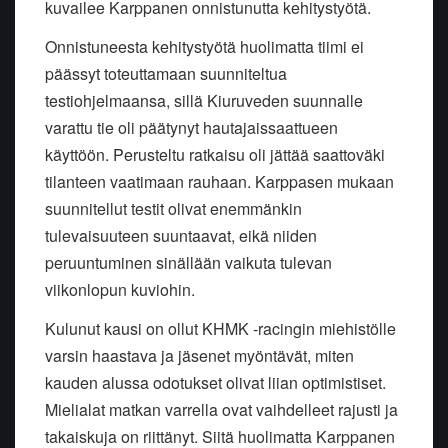
kuvailee Karppanen onnistunutta kehitystyötä.
Onnistuneesta kehitystyötä huolimatta tiimi ei
päässyt toteuttamaan suunniteltua
testiohjelmaansa, sillä Kiuruveden suunnalle
varattu tie oli päätynyt hautajaissaattueen
käyttöön. Perusteltu ratkaisu oli jättää saattoväki
tilanteen vaatimaan rauhaan. Karppasen mukaan
suunnitellut testit olivat enemmänkin
tulevaisuuteen suuntaavat, eikä niiden
peruuntuminen sinällään vaikuta tulevan
viikonlopun kuviohin.
Kulunut kausi on ollut KHMK -racingin miehistölle
varsin haastava ja jäsenet myöntävät, miten
kauden alussa odotukset olivat liian optimistiset.
Mielialat matkan varrella ovat vaihdelleet rajusti ja
takaiskuja on riittänyt. Siitä huolimatta Karppanen