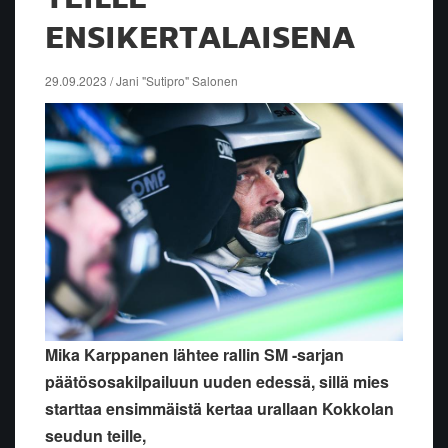
ENSIKERTALAISENA
29.09.2023 / Jani "Sutipro" Salonen
Mika Karppanen lähtee rallin SM -sarjan
päätösosakilpailuun uuden edessä, sillä mies
starttaa ensimmäistä kertaa urallaan Kokkolan
seudun teille,