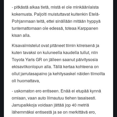
- pitkästä aikaa tietä, mistä ei ole minkäänlaista
kokemusta. Paljolti muistuttavat kuitenkin Etelä-
Pohjanmaan teitä, ettei sinällään mitään hyppyä
tuntemattomaan ole edessä, toteaa Karppanen
kisan alla.
Kisavalmistelut ovat pitäneet tiimin kiireisenä ja
kuten tavaksi on kuluneella kaudella tullut, niin
Toyota Yaris GR on jälleen saanut päivitysosia
ekisaviikonlopun alla. Tällä kertaa kohteena on
ollut jarrutasapaino ja kehitysaskel näiden tiimoilta
oli huomattava,
- uskomaton ero entiseen. Enää ei etupää kynnä
omiaan, vaan auto liimautuu tiehen tasaisesti.
Jarrupaikkoja voidaan jättää jop 40 metriä
lähemmäksi entisestä ja se on merkittävä ero,