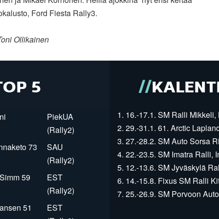
okalusto, Ford Fiesta Rally3.
oni Ollikainen
TOP 5
KALENT
1. 16.-17.1. SM Ralli Mikkeli, 
ni
PiekUA
2. 29.-31.1. 61. Arctic Laplan
(Rally2)
3. 27.-28.2. SM Auto Sorsa Rii
innaketo 73
SAU
4. 22.-23.5. SM Imatra Ralli, I
(Rally2)
5. 12.-13.6. SM Jyväskylä Rall
r Simm 59
EST
6. 14.-15.8. Fixus SM Ralli Kit
(Rally2)
7. 25.-26.9. SM Porvoon Autop
Jansen 51
EST