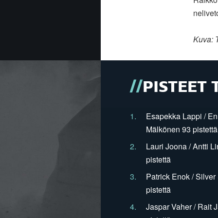
nelivet
Kuva: T
PISTEET 
1.
Esapekka Lappi / En
Mälkönen 93 pistettä
2.
Lauri Joona / Antti L
pistettä
3.
Patrick Enok / Silve
pistettä
4.
Jaspar Vaher / Rait 