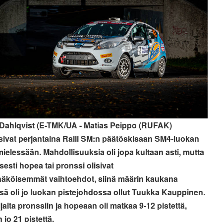
Dahlqvist (E-TMK/UA - Matias Peippo (RUFAK)
asivat perjantaina Ralli SM:n päätöskisaan SM4-luokan
 mielessään. Mahdollisuuksia oli jopa kultaan asti, mutta
isesti hopea tai pronssi olisivat
äköisemmät vaihtoehdot, siinä määrin kaukana
ssä oli jo luokan pistejohdossa ollut Tuukka Kauppinen.
jalta pronssiin ja hopeaan oli matkaa 9-12 pistettä,
 jo 21 pistettä.