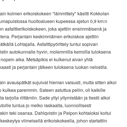
ain kolmen erikoiskokeen "lämmittely" käsitti Kokkolan
umapuistossa huoltoalueen kupeessa ajetun 0,9 km:n
en asfalttierikoiskokeen, joka ajettiin ensimmäisenä ja
ena. Perjantain keskimmäinen erikoiskoe ajettiin
tkällä Lohtajalla. Asfalttipyörittely tuntui sopivan
stin autokunnalle hyvin, molemmilla kerroilla tuloksena
i nopein aika. Metsäpikis ei kulkenut aivan yhtä
aasti ja perjantain jälkeen tuloksena luokan nelostila.
in avauspätkät sujuivat hieman vaisusti, mutta sitten alkoi
o kulkea paremmin. Sateen astuttua peliin, oli kaikille
a tarjolla riittämiin. Sade yltyi yltymistään ja tiestö alkoi
toille tuntua jo melko raskaalta, luonnollisesti
skin teki osansa. Dahlqvistin ja Peipon kohtaloksi koitui
 keskeytys viimeisellä erikoiskokeella, johon startattiin