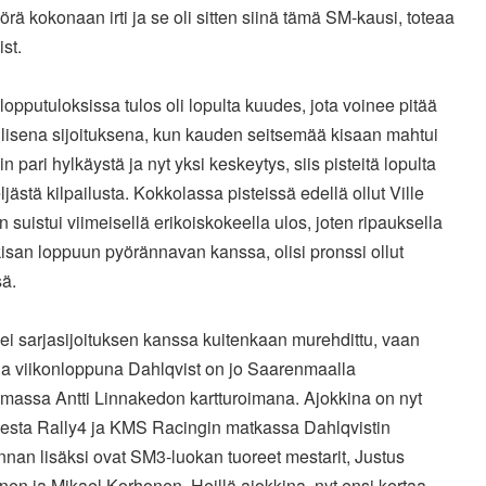
yörä kokonaan irti ja se oli sitten siinä tämä SM-kausi, toteaa
st.
lopputuloksissa tulos oli lopulta kuudes, jota voinee pitää
llisena sijoituksena, kun kauden seitsemää kisaan mahtui
in pari hylkäystä ja nyt yksi keskeytys, siis pisteitä lopulta
ljästä kilpailusta. Kokkolassa pisteissä edellä ollut Ville
 suistui viimeisellä erikoiskokeella ulos, joten ripauksella
kisan loppuun pyörännavan kanssa, olisi pronssi ollut
sä.
ei sarjasijoituksen kanssa kuitenkaan murehdittu, vaan
na viikonloppuna Dahlqvist on jo Saarenmaalla
emassa Antti Linnakedon kartturoimana. Ajokkina on nyt
iesta Rally4 ja KMS Racingin matkassa Dahlqvistin
nan lisäksi ovat SM3-luokan tuoreet mestarit, Justus
en ja Mikael Korhonen. Heillä ajokkina nyt ensi kertaa