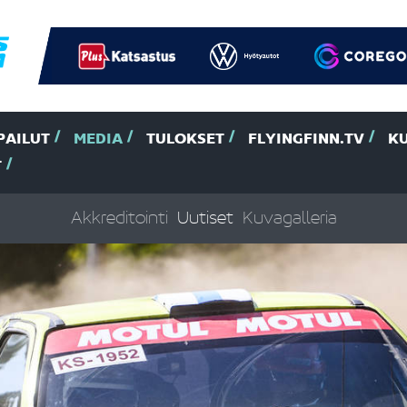
PAILUT
MEDIA
TULOKSET
FLYINGFINN.TV
K
T
Akkreditointi
Uutiset
Kuvagalleria