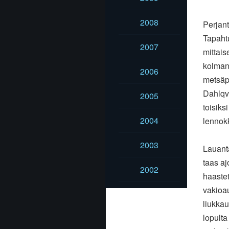
2008
Perjant
Tapaht
2007
mittais
kolmant
2006
metsäpä
Dahlqvi
2005
toisiks
2004
lennokk
2003
Lauanta
taas aj
2002
haastett
vakioau
liukkau
lopulta