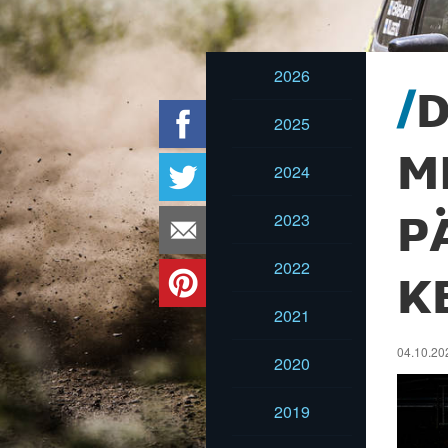
2026
D
2025
M
2024
2023
P
2022
K
2021
04.10.202
2020
2019