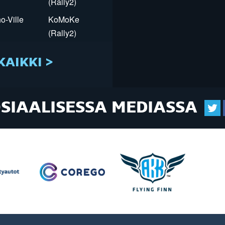
(Rally2)
o-Ville
KoMoKe
(Rally2)
KAIKKI >
OSIAALISESSA MEDIASSA