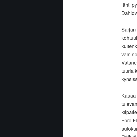
lähti p
Dahlqvi
Sarjan 
kohtuu
kuitenk
vain ne
Vatanen
tuuria 
kynsis
Kauaa 
tuleva
kilpail
Ford F
autokun
Räikkön