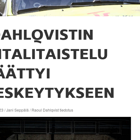
AHLQVISTIN
ITALITAISTELU
ÄÄTTYI
ESKEYTYKSEEN
3 / Jani Seppälä / Raoul Dahlqvist tiedotus