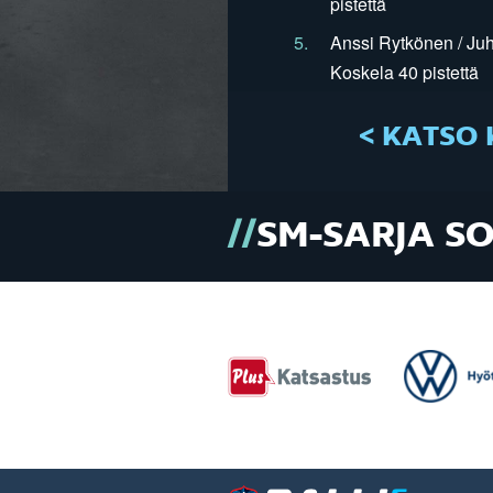
pistettä
5.
Anssi Rytkönen / Juh
Koskela 40 pistettä
< KATSO 
SM-SARJA S