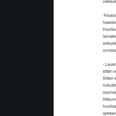
vaikeuk
-Kisaan
haastav
Huoltoa
lainaks
erikois
onnistu
- Laua
sitten 
Sitten 
roikutt
osuman 
liikkum
huollos
ajetaan