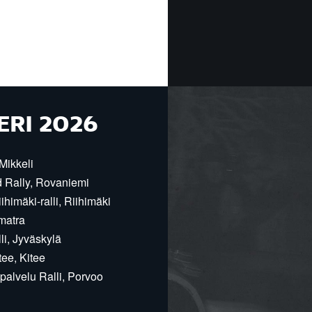
ERI 2026
Mikkeli
d Rally, Rovaniemi
himäki-ralli, Riihimäki
matra
i, Jyväskylä
ee, Kitee
alvelu Ralli, Porvoo