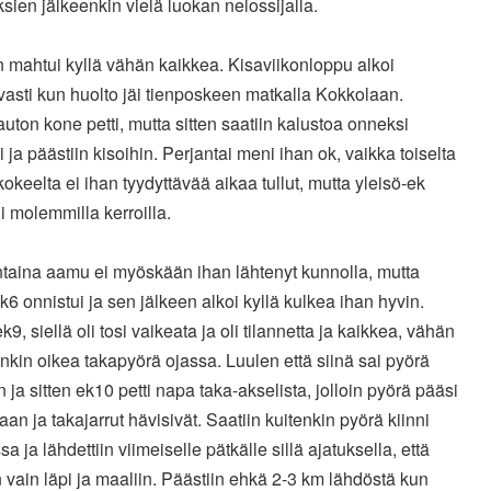
sien jälkeenkin vielä luokan nelossijalla.
 mahtui kyllä vähän kaikkea. Kisaviikonloppu alkoi
asti kun huolto jäi tienposkeen matkalla Kokkolaan.
uton kone petti, mutta sitten saatiin kalustoa onneksi
i ja päästiin kisoihin. Perjantai meni ihan ok, vaikka toiselta
kokeelta ei ihan tyydyttävää aikaa tullut, mutta yleisö-ek
i molemmilla kerroilla.
ntaina aamu ei myöskään ihan lähtenyt kunnolla, mutta
ek6 onnistui ja sen jälkeen alkoi kyllä kulkea ihan hyvin.
ek9, siellä oli tosi vaikeata ja oli tilannetta ja kaikkea, vähän
iinkin oikea takapyörä ojassa. Luulen että siinä sai pyörä
ja sitten ek10 petti napa taka-akselista, jolloin pyörä pääsi
aan ja takajarrut hävisivät. Saatiin kuitenkin pyörä kiinni
sa ja lähdettiin viimeiselle pätkälle sillä ajatuksella, että
 vain läpi ja maaliin. Päästiin ehkä 2-3 km lähdöstä kun