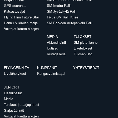
GPS-seuranta
SM Imatra Ralli
Katsastusajat
SM Jyväskylä Ralli
Flying Finn Future Star
Fixus SM Ralli Kitee
Hannu Mikkolan malja
SM Porvoon Autopalvelu Ralli
Voittajat kautta aikojen
MEDIA
TULOKSET
Akkreditointi
SM-pistetilanne
Uutiset
Livetulokset
Kuvagalleria
Tulosarkisto
FLYINGFINN.TV
KUMPPANIT
YHTEYSTIEDOT
Livelähetykset
Rengasvalmistajat
JUNIORIT
Osakilpailut
Media
Tulokset ja sarjapisteet
Sarjasäännöt
Voittajat kautta aikojen