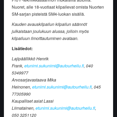
Nuoret, alle 18-vuotiaat kilpailevat omista Nuorten
SM-sarjan pisteistä SM4-luokan sisällä.
Kauden avauskilpailun kilpailun säännöt
julkaistaan joulukuun alussa, jolloin myös
kilpailuun ilmoittautuminen avataan.
Lisätiedot:
Lajipäällikkö Henrik
Frank,
etunimi.sukunimi@autourheilu.fi
, 040
5349977
Arvosarjavastaava Mika
Heinonen,
etunimi.sukunimi@autourheilu.fi
, 045
77305990
Kaupalliset asiat Lassi
Liimatainen,
etunimi.sukunimi@autourheilu.fi
,
050 3251120