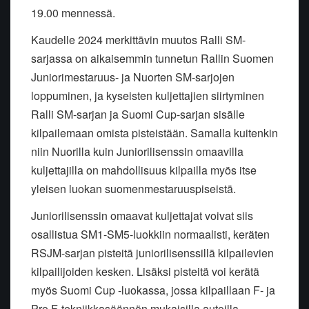
19.00 mennessä.
Kaudelle 2024 merkittävin muutos Ralli SM-
sarjassa on aikaisemmin tunnetun Rallin Suomen
Juniorimestaruus- ja Nuorten SM-sarjojen
loppuminen, ja kyseisten kuljettajien siirtyminen
Ralli SM-sarjan ja Suomi Cup-sarjan sisälle
kilpailemaan omista pisteistään. Samalla kuitenkin
niin Nuorilla kuin Juniorilisenssin omaavilla
kuljettajilla on mahdollisuus kilpailla myös itse
yleisen luokan suomenmestaruuspiseistä.
Juniorilisenssin omaavat kuljettajat voivat siis
osallistua SM1-SM5-luokkiin normaalisti, keräten
RSJM-sarjan pisteitä juniorilisenssillä kilpailevien
kilpailijoiden kesken. Lisäksi pisteitä voi kerätä
myös Suomi Cup -luokassa, jossa kilpaillaan F- ja
Pro F-tekniikkasäännön mukaisilla autoilla.