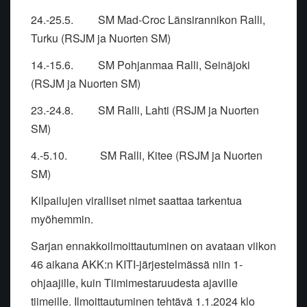
24.-25.5. SM Mad-Croc Länsirannikon Ralli,
Turku (RSJM ja Nuorten SM)
14.-15.6. SM Pohjanmaa Ralli, Seinäjoki
(RSJM ja Nuorten SM)
23.-24.8. SM Ralli, Lahti (RSJM ja Nuorten
SM)
4.-5.10. SM Ralli, Kitee (RSJM ja Nuorten
SM)
Kilpailujen viralliset nimet saattaa tarkentua
myöhemmin.
Sarjan ennakkoilmoittautuminen on avataan viikon
46 aikana AKK:n KITI-järjestelmässä niin 1-
ohjaajille, kuin Tiimimestaruudesta ajaville
tiimeille. Ilmoittautuminen tehtävä 1.1.2024 klo