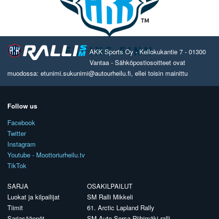
AKK Sports Oy - Kellokukantie 7 - 01300
Vantaa - Sähköpostiosoitteet ovat
muodossa: etunimi.sukunimi@autourheilu.fi, ellei toisin mainittu
Follow us
Facebook
Twitter
Instagram
Youtube - Moottoriurheilu.tv
TikTok
SARJA
OSAKILPAILUT
Luokat ja kilpailijat
SM Ralli Mikkeli
Tiimit
61. Arctic Lapland Rally
Sarjasäännöt
SM Auto Sorsa Riihimäki-ralli