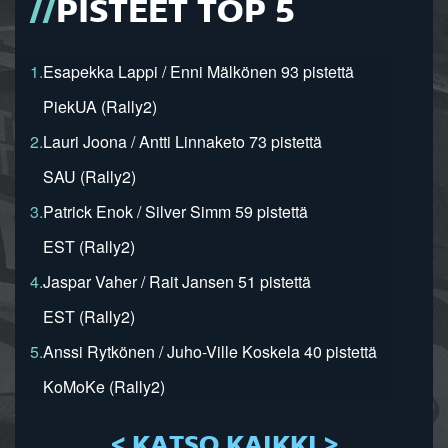
PISTEET TOP 5
1.
Esapekka Lappi / Enni Mälkönen 93 pistettä
PiekUA (Rally2)
2.
Lauri Joona / Antti Linnaketo 73 pistettä
SAU (Rally2)
3.
Patrick Enok / Silver Simm 59 pistettä
EST (Rally2)
4.
Jaspar Vaher / Rait Jansen 51 pistettä
EST (Rally2)
5.
Anssi Rytkönen / Juho-Ville Koskela 40 pistettä
KoMoKe (Rally2)
< KATSO KAIKKI >