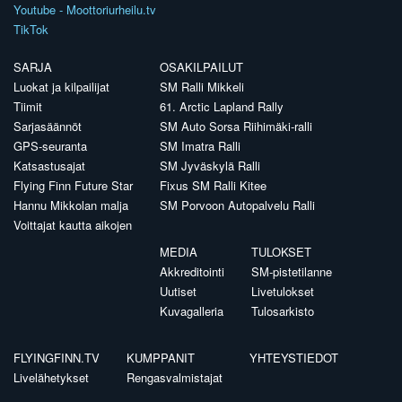
Youtube - Moottoriurheilu.tv
TikTok
SARJA
OSAKILPAILUT
Luokat ja kilpailijat
SM Ralli Mikkeli
Tiimit
61. Arctic Lapland Rally
Sarjasäännöt
SM Auto Sorsa Riihimäki-ralli
GPS-seuranta
SM Imatra Ralli
Katsastusajat
SM Jyväskylä Ralli
Flying Finn Future Star
Fixus SM Ralli Kitee
Hannu Mikkolan malja
SM Porvoon Autopalvelu Ralli
Voittajat kautta aikojen
MEDIA
TULOKSET
Akkreditointi
SM-pistetilanne
Uutiset
Livetulokset
Kuvagalleria
Tulosarkisto
FLYINGFINN.TV
KUMPPANIT
YHTEYSTIEDOT
Livelähetykset
Rengasvalmistajat