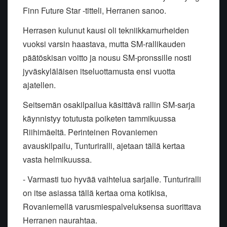
Finn Future Star -titteli, Herranen sanoo.
Herrasen kulunut kausi oli tekniikkamurheiden
vuoksi varsin haastava, mutta SM-rallikauden
päätöskisan voitto ja nousu SM-pronssille nosti
jyväskyläläisen itseluottamusta ensi vuotta
ajatellen.
Seitsemän osakilpailua käsittävä rallin SM-sarja
käynnistyy totutusta poiketen tammikuussa
Riihimäeltä. Perinteinen Rovaniemen
avauskilpailu, Tunturiralli, ajetaan tällä kertaa
vasta helmikuussa.
- Varmasti tuo hyvää vaihtelua sarjalle. Tunturiralli
on itse asiassa tällä kertaa oma kotikisa,
Rovaniemellä varusmiespalveluksensa suorittava
Herranen naurahtaa.