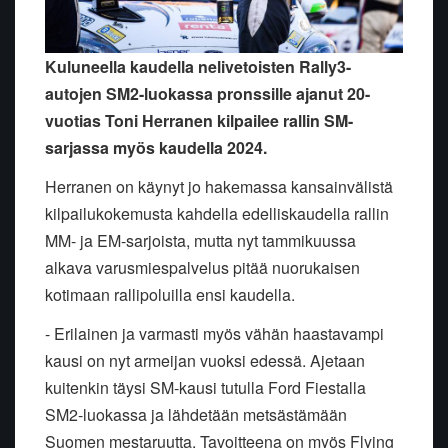
Kuluneella kaudella nelivetoisten Rally3-
autojen SM2-luokassa pronssille ajanut 20-
vuotias Toni Herranen kilpailee rallin SM-
sarjassa myös kaudella 2024.
Herranen on käynyt jo hakemassa kansainvälistä
kilpailukokemusta kahdella edelliskaudella rallin
MM- ja EM-sarjoista, mutta nyt tammikuussa
alkava varusmiespalvelus pitää nuorukaisen
kotimaan rallipoluilla ensi kaudella.
- Erilainen ja varmasti myös vähän haastavampi
kausi on nyt armeijan vuoksi edessä. Ajetaan
kuitenkin täysi SM-kausi tutulla Ford Fiestalla
SM2-luokassa ja lähdetään metsästämään
Suomen mestaruutta. Tavoitteena on myös Flying