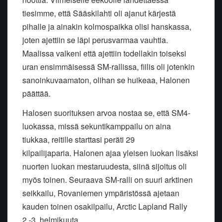
tiesimme, että Sääskilahti oli ajanut kärjestä
pihalle ja ainakin kolmospaikka olisi hanskassa,
joten ajettiin se läpi perusvarmaa vauhtia.
Maalissa valkeni että ajettiin todellakin toiseksi
uran ensimmäisessä SM-rallissa, fiilis oli jotenkin
sanoinkuvaamaton, olihan se huikeaa, Halonen
päättää.
Halosen suorituksen arvoa nostaa se, että SM4-
luokassa, missä sekuntikamppailu on aina
tiukkaa, reitille starttasi peräti 29
kilpailijaparia.
Halonen ajaa yleisen luokan lisäksi
nuorten luokan mestaruudesta, siinä sijoitus oli
myös toinen.
Seuraava SM-ralli on suuri arktinen
seikkailu, Rovaniemen ympäristössä ajetaan
kauden toinen osakilpailu, Arctic Lapland Rally
2.-3. helmikuuta.