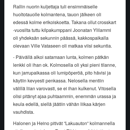
Rallin nuorin kuljettaja tuli ensimmäiselle
huoltotauolle kolmantena, tauon jälkeen oli
edessä kolme erikoiskoetta. Takana ollut crosskart
-vuosilta tuttu kilpakumppani Joonatan Ylilammi
oli yhdeksän sekunnin päässä, kakkospaikalla
olevaan Ville Vataseen oli matkaa viisi sekuntia.
- Päivällä alkoi satamaan lunta, kolmen pätkän
lenkki oli ihan ok. Kolmosella oli yksi pieni tilanne,
kun jarrupaikassa oli lumipöperöä, pito hävisi ja
käytiin kevyesti penkassa. Nelosella mentiin
välillä liian varovasti, se ei ihan kulkenut. Vitosella
olisi pitänyt ajaa puhtaammin, enemmän urassa ja
keula edellä, siellä jäätiin vähän liikaa kärjen
vauhdista.
Halonen ja Heino pitivät ”Lakuauton” kolmannella