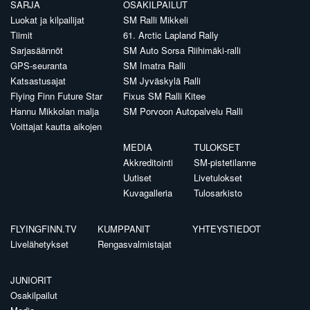
SARJA
OSAKILPAILUT
Luokat ja kilpailijat
SM Ralli Mikkeli
Tiimit
61. Arctic Lapland Rally
Sarjasäännöt
SM Auto Sorsa Riihimäki-ralli
GPS-seuranta
SM Imatra Ralli
Katsastusajat
SM Jyväskylä Ralli
Flying Finn Future Star
Fixus SM Ralli Kitee
Hannu Mikkolan malja
SM Porvoon Autopalvelu Ralli
Voittajat kautta aikojen
MEDIA
TULOKSET
Akkreditointi
SM-pistetilanne
Uutiset
Livetulokset
Kuvagalleria
Tulosarkisto
FLYINGFINN.TV
KUMPPANIT
YHTEYSTIEDOT
Livelähetykset
Rengasvalmistajat
JUNIORIT
Osakilpailut