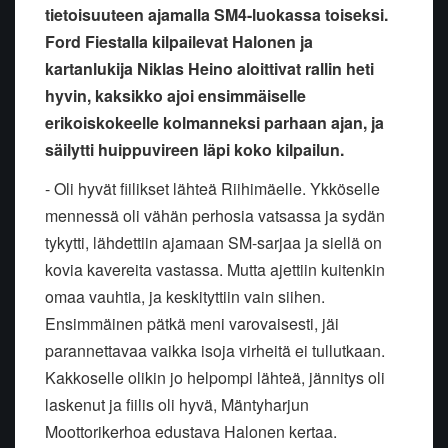
tietoisuuteen ajamalla SM4-luokassa toiseksi.
Ford Fiestalla kilpailevat Halonen ja
kartanlukija Niklas Heino aloittivat rallin heti
hyvin, kaksikko ajoi ensimmäiselle
erikoiskokeelle kolmanneksi parhaan ajan, ja
säilytti huippuvireen läpi koko kilpailun.
- Oli hyvät fiilikset lähteä Riihimäelle. Ykköselle
mennessä oli vähän perhosia vatsassa ja sydän
tykytti, lähdettiin ajamaan SM-sarjaa ja siellä on
kovia kavereita vastassa. Mutta ajettiin kuitenkin
omaa vauhtia, ja keskityttiin vain siihen.
Ensimmäinen pätkä meni varovaisesti, jäi
parannettavaa vaikka isoja virheitä ei tullutkaan.
Kakkoselle olikin jo helpompi lähteä, jännitys oli
laskenut ja fiilis oli hyvä, Mäntyharjun
Moottorikerhoa edustava Halonen kertaa.