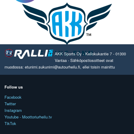
AKK Sports Oy - Kellokukantie 7 - 01300
Vantaa - Sähköpostiosoitteet ovat
muodossa: etunimi.sukunimi@autourheilu.fi, ellei toisin mainittu
Follow us
Facebook
Twitter
Instagram
Youtube - Moottoriurheilu.tv
TikTok