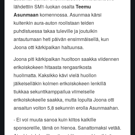
lähdettiin SM1-luokan osalta
Teemu
Asunmaan
komennossa. Asunmaa kärsi
kuitenkin aura-auton roolistaan teiden
puhdistuessa takaa tuleville ja joutuikin
antautumaan heti päivän ensimmäisellä, kun
Joona otti kärkipaikan haltuunsa.
Joona piti kärkipaikan huoltoon saakka viidennen
erikoiskokeen hitaasta rengasrikosta
huolimatta. Kaksikko kävi vielä huollon
jälkeiselläkin kolmen erikoiskokeen lenkillä
tiukkaa sekuntikamppailua viimeiselle
erikoiskokeelle saakka, mutta lopulta Joona otti
ansaitun voiton 5,8 sekunnin erolla Asunmaahan.
- Ei voi muuta sanoa kuin kiitos kaikille
sponsoreille, tämä on hienoa. Sanattomaksi vetää.