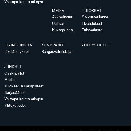
Voittajat kautta aikojen
MEDIA
TULOKSET
Akkreditointi
SM-pistetilanne
Uutiset
Livetulokset
Kuvagalleria
Tulosarkisto
FLYINGFINN.TV
KUMPPANIT
YHTEYSTIEDOT
Livelähetykset
Rengasvalmistajat
JUNIORIT
Osakilpailut
Media
Tulokset ja sarjapisteet
Sarjasäännöt
Voittajat kautta aikojen
Yhteystiedot