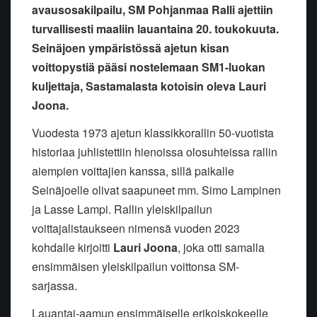
avausosakilpailu, SM Pohjanmaa Ralli ajettiin
turvallisesti maaliin lauantaina 20. toukokuuta.
Seinäjoen ympäristössä ajetun kisan
voittopystiä pääsi nostelemaan SM1-luokan
kuljettaja, Sastamalasta kotoisin oleva Lauri
Joona.
Vuodesta 1973 ajetun klassikkorallin 50-vuotista
historiaa juhlistettiin hienoissa olosuhteissa rallin
aiempien voittajien kanssa, sillä paikalle
Seinäjoelle olivat saapuneet mm. Simo Lampinen
ja Lasse Lampi. Rallin yleiskilpailun
voittajalistaukseen nimensä vuoden 2023
kohdalle kirjoitti
Lauri Joona
, joka otti samalla
ensimmäisen yleiskilpailun voittonsa SM-
sarjassa.
Lauantai-aamun ensimmäiselle erikoiskokeelle