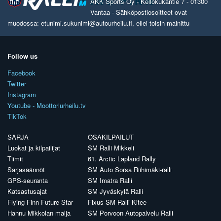
AKK Sports Oy - Kellokukantie 7 - 01300
Vantaa - Sähköpostiosoitteet ovat
muodossa: etunimi.sukunimi@autourheilu.fi, ellei toisin mainittu
Follow us
Facebook
Twitter
Instagram
Youtube - Moottoriurheilu.tv
TikTok
SARJA
OSAKILPAILUT
Luokat ja kilpailijat
SM Ralli Mikkeli
Tiimit
61. Arctic Lapland Rally
Sarjasäännöt
SM Auto Sorsa Riihimäki-ralli
GPS-seuranta
SM Imatra Ralli
Katsastusajat
SM Jyväskylä Ralli
Flying Finn Future Star
Fixus SM Ralli Kitee
Hannu Mikkolan malja
SM Porvoon Autopalvelu Ralli