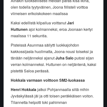
Ainakin tuloksellisesti meidän paras kisa ikinä,
olen todella tyytyväinen, Joona fiilisteli voittoa
viimeisen erikoiskokeen maalissa
Kaksi edellistä kilpailua voittanut
Jari
Huttunen
ajoi kolmanneksi, eroa Joonaan kertyi
maalissa 11 sekuntia.
Pisteissä Asunmaa säilytti luokkajohdon
kakkossijasta huolimatta, Joona nousi toiseksi ja
tänään neljänneksi ajanut
Juha Salo
putosi sijan
verran kolmanneksi. Huttunen on neljäntenä, kaksi
pistettä Saloa perässä.
Hokkala varmaan voittoon SM2-luokassa
Henri Hokkala
jatkoi Pohjanmaalla siitä mihin
Jyväskylässä jäi ja otti toisen peräkkäisen voiton.
Tilannetta helpotti toki pahimman