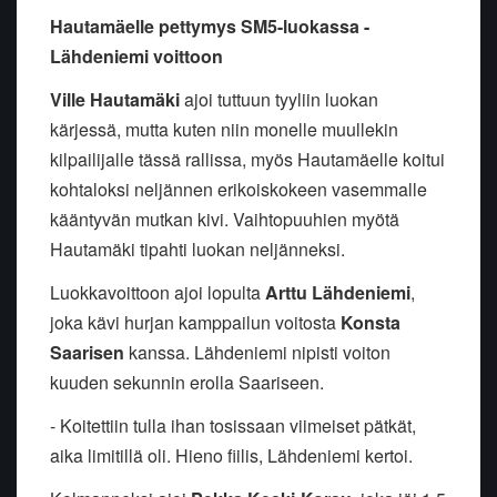
Hautamäelle pettymys SM5-luokassa -
Lähdeniemi voittoon
Ville Hautamäki
ajoi tuttuun tyyliin luokan
kärjessä, mutta kuten niin monelle muullekin
kilpailijalle tässä rallissa, myös Hautamäelle koitui
kohtaloksi neljännen erikoiskokeen vasemmalle
kääntyvän mutkan kivi. Vaihtopuuhien myötä
Hautamäki tipahti luokan neljänneksi.
Luokkavoittoon ajoi lopulta
Arttu Lähdeniemi
,
joka kävi hurjan kamppailun voitosta
Konsta
Saarisen
kanssa. Lähdeniemi nipisti voiton
kuuden sekunnin erolla Saariseen.
- Koitettiin tulla ihan tosissaan viimeiset pätkät,
aika limitillä oli. Hieno fiilis, Lähdeniemi kertoi.