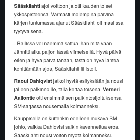
Sääskilahti
ajoi voittoon ja otti kauden toiset
ykköspisteensä. Varmasti molempina päivinä
kärjen tuntumassa ajanut Sääskilahti oli maalissa
tyytyväisenä.
- Rallissa voi näemmä sattua ihan mitä vaan.
Jännitti aika paljon tässä viimeisellä. Hyvä päivä
eilen ja hyvä päivä tänään, tästä on hyvä lähteä
kehittämään ajoa, Sääskilahti fiilisteli.
Raoul Dahlqvist
jatkoi hyviä esityksiään ja nousi
jälleen palkinnoille, tällä kertaa toisena.
Verneri
Aallontie
otti ensimmäisen palkintosijoituksensa
SM-sarjassa nousemalla kolmanneksi.
Kauppisella on kuitenkin edelleen mukava SM-
johto, vaikka Dahlqvist saikin kavennettua eroa.
Sääskilahti nousi voiton myötä kolmanneksi.