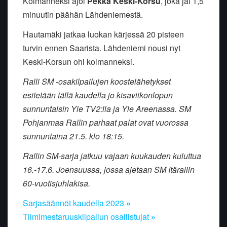
Kolmanneksi ajoi
Pekka Keski-Korsu
, joka jäi 1,5
minuutin päähän Lähdeniemestä.
Hautamäki jatkaa luokan kärjessä 20 pisteen
turvin ennen Saarista. Lähdeniemi nousi nyt
Keski-Korsun ohi kolmanneksi.
Ralli SM -osakilpailujen koostelähetykset
esitetään tällä kaudella jo kisaviikonlopun
sunnuntaisin Yle TV2:lla ja Yle Areenassa. SM
Pohjanmaa Rallin parhaat palat ovat vuorossa
sunnuntaina 21.5. klo 18:15.
Rallin SM-sarja jatkuu vajaan kuukauden kuluttua
16.-17.6. Joensuussa, jossa ajetaan SM Itärallin
60-vuotisjuhlakisa.
Sarjasäännöt kaudella 2023
»
Tiimimestaruuskilpailun osallistujat
»