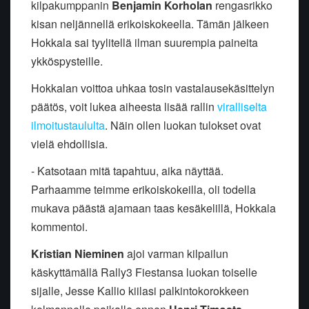
kilpakumppanin
Benjamin Korholan
rengasrikko
kisan neljännellä erikoiskokeella. Tämän jälkeen
Hokkala sai tyylitellä ilman suurempia paineita
ykköspysteille.
Hokkalan voittoa uhkaa tosin vastalausekäsittelyn
päätös, voit lukea aiheesta lisää rallin
viralliselta
ilmoitustaululta
. Näin ollen luokan tulokset ovat
vielä ehdollisia.
- Katsotaan mitä tapahtuu, aika näyttää.
Parhaamme teimme erikoiskokeilla, oli todella
mukava päästä ajamaan taas kesäkelillä, Hokkala
kommentoi.
Kristian Nieminen
ajoi varman kilpailun
käskyttämällä Rally3 Fiestansa luokan toiselle
sijalle, Jesse Kallio kiilasi palkintokorokkeen