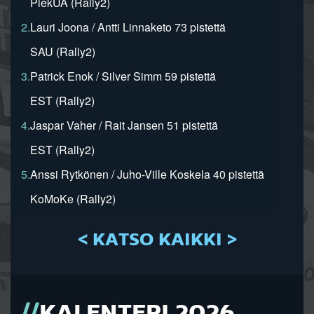
PiekUA (Rally2)
2.
Lauri Joona / Antti Linnaketo 73 pistettä
SAU (Rally2)
3.
Patrick Enok / Silver Simm 59 pistettä
EST (Rally2)
4.
Jaspar Vaher / Rait Jansen 51 pistettä
EST (Rally2)
5.
Anssi Rytkönen / Juho-Ville Koskela 40 pistettä
KoMoKe (Rally2)
< KATSO KAIKKI >
KALENTERI 2026