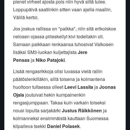
pienet virheet ajosta pois niin hyvä siitä tulee.
Loppupäivä saatiinkin sitten vaan ajella maaliin,
Välilä kertoi.
Jos joskus rallissa on "paikka", niin sitä erikoiskoe
nelosen ojassa piileskellyt kivi todellakin oli.
Samaan paikkaan renkaansa tuhosivat Valkosen
lisäksi SM3-luokan kuljettajista
Jere
Pensas
ja
Niko Patajoki
.
Lisää rengasrikkoja olisi luvassa vielä rallin
päätöslenkilläkin, sillä toisena ja kolmantena
huoltoon tultaessa olleet
Leevi Lassila
ja
Joonas
Ojala
joutuivat hekin kumpainenkin
rengasjumppaan. Takaa kuin varkain toiseksi
nousi lopulta sarjakärki
Justus Räikkönen
ja
kolmanneksi ensimmäistä kauttaan Suomessa
kilpaileva tsekki
Daniel Polasek
.