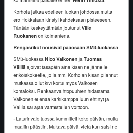
kolmannelle paikalle ennen
Henri Timosta
.
Korhola jatkaa edelleen luokan johdossa mutta
ero Hokkalaan kiristyi kahdeksaan pisteeseen.
Tänään keskeyttämään joutunut
Ville
Ruokanen
on kolmantena.
Rengasrikot nousivat pääosaan SM3-luokassa
SM3-luokassa
Nico Valkonen
ja
Tuomas
Välilä
ajoivat tasapäin aina kisan neljännelle
erikoiskokeelle, jolla mm. Korholan kisan pilannut
mutkassa ollut kivi koitui myös Valkosen
kohtaloksi. Renkaanvaihtopuuhien hidastama
Valkonen ei enää kärkikamppailuun ehtinyt ja
Välilä sai ajaa varmistellen voittoon.
- Laturinvalo tuossa kummitteli koko päivän, mutta
maaliin päästiin. Mukava päivä, vielä kun saisi ne