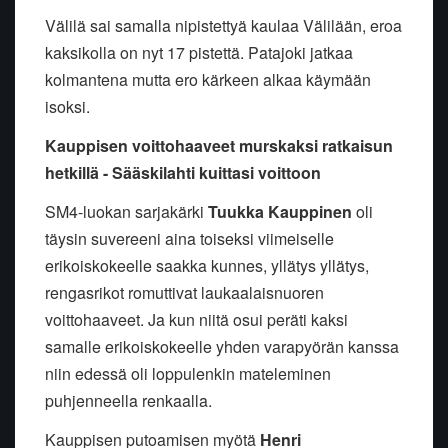
Välilä sai samalla nipistettyä kaulaa Välilään, eroa
kaksikolla on nyt 17 pistettä. Patajoki jatkaa
kolmantena mutta ero kärkeen alkaa käymään
isoksi.
Kauppisen voittohaaveet murskaksi ratkaisun
hetkillä - Sääskilahti kuittasi voittoon
SM4-luokan sarjakärki
Tuukka Kauppinen
oli
täysin suvereeni aina toiseksi viimeiselle
erikoiskokeelle saakka kunnes, yllätys yllätys,
rengasrikot romuttivat laukaalaisnuoren
voittohaaveet. Ja kun niitä osui peräti kaksi
samalle erikoiskokeelle yhden varapyörän kanssa
niin edessä oli loppulenkin mateleminen
puhjenneella renkaalla.
Kauppisen putoamisen myötä
Henri